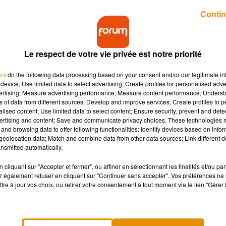
e cookies que vous avez exprimé. Si vous souhaitez l'afficher,
Contin
rd en cliquant sur le bouton ci-dessous.
cher l'élément
Le respect de votre vie privée est notre priorité
ers
do the following data processing based on your consent and/or our legitimate int
device; Use limited data to select advertising; Create profiles for personalised adver
e reconnaitre dans cette musique »
vertising; Measure advertising performance; Measure content performance; Unders
ns of data from different sources; Develop and improve services; Create profiles to 
alised content; Use limited data to select content; Ensure security, prevent and detect
ertising and content; Save and communicate privacy choices. These technologies
and browsing data to offer following functionalities: Identify devices based on infor
onfie l’adolescente de 17 ans.
« J’ai écrit cette chanson quand
eolocation data; Match and combine data from other data sources; Link different de
as mal de choses que je rencontre, que ce soit sur les réseaux, av
nsmitted automatically.
 personnelles. »
"Cœur de pierre" évoque l’histoire d’un amou
cliquant sur "Accepter et fermer", ou affiner en sélectionnant les finalités et/ou pa
er sans comprendre ce qu’elles ressentent.
« Beaucoup de jeune
 également refuser en cliquant sur "Continuer sans accepter". Vos préférences ne 
que Kiona.
« J’ai mis ça en chanson. Les paroles ont un message
tre à jour vos choix, ou retirer votre consentement à tout moment via le lien "Gérer 
 technique, de puissance, de tout ce que j’ai appris au fur et à
hoses. »