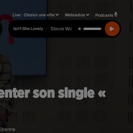
Live :
Choisir une ville
Webradios
Podcasts
Stevie Wonder
-
Isn't She Lovely
nter son single «
 Etienne