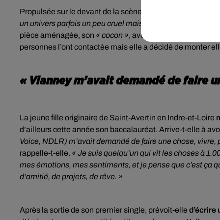
Propulsée sur le devant de la scène avec The Voice, Kiona
un univers parfois un peu cruel mais ils n’ont jamais cessé
pièce aménagée, son
« cocon »
, avec tous ses instrument
personnes l’ont contactée mais elle a décidé de monter e
« Vianney m’avait demandé de faire un
La jeune fille originaire de Saint-Avertin en Indre-et-Loire
m
d’ailleurs cette année son baccalauréat. Arrive-t-elle à av
Voice, NDLR) m’avait demandé de faire une chose, vivre,
rappelle-t-elle.
« Je suis quelqu’un qui vit les choses à 1.0
mes émotions, mes sentiments, et je pense que c’est ça qui
d’amitié, de projets, de rêve. »
Après la sortie de son premier single, prévoit-elle
d’écrire