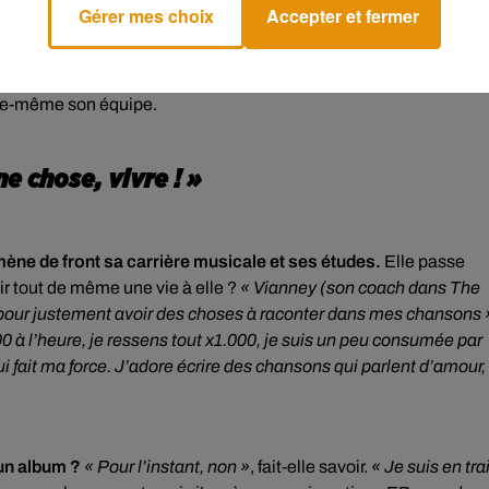
Gérer mes choix
Accepter et fermer
 est
particulièrement soutenue par ses parents.
« La musique 
 de croire en moi »
, confie-t-elle. Chez sa mère, elle dispose d’un
s, où elle répète. Après l’aventure The Voice, de nombreuses
lle-même son équipe.
e chose, vivre ! »
ène de front sa carrière musicale et ses études.
Elle passe
oir tout de même une vie à elle ?
« Vianney (son coach dans The
 pour justement avoir des choses à raconter dans mes chansons 
00 à l’heure, je ressens tout x1.000, je suis un peu consumée par
 fait ma force. J’adore écrire des chansons qui parlent d’amour,
 un album ?
« Pour l’instant, non »
, fait-elle savoir.
« Je suis en tra