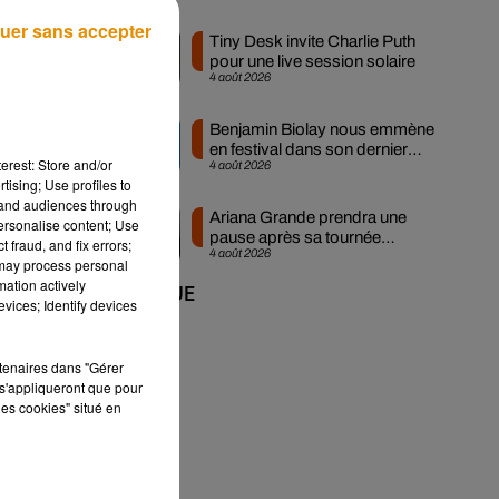
uer sans accepter
Tiny Desk invite Charlie Puth
pour une live session solaire
4 août 2026
Benjamin Biolay nous emmène
en festival dans son dernier
erest: Store and/or
4 août 2026
clip
tising; Use profiles to
tand audiences through
Ariana Grande prendra une
personalise content; Use
pause après sa tournée
 fraud, and fix errors;
4 août 2026
mondiale
 may process personal
mation actively
+ DE MUSIQUE
vices; Identify devices
ec
r
rtenaires dans "Gérer
s
s'appliqueront que pour
les cookies" situé en