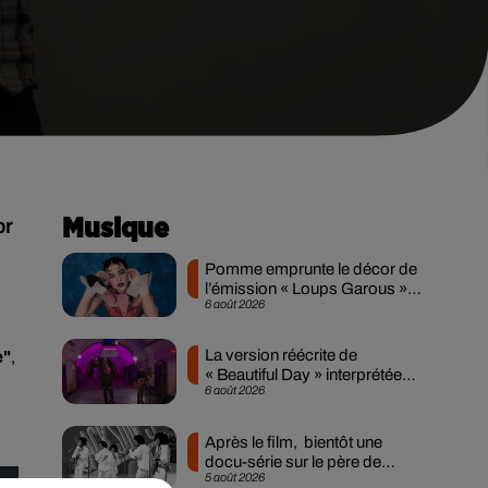
or
Musique
Pomme emprunte le décor de
l’émission « Loups Garous »
6 août 2026
pour son...
La version réécrite de
e"
,
« Beautiful Day » interprétée
6 août 2026
lors des...
Après le film, bientôt une
docu-série sur le père de
5 août 2026
Michael Jackson