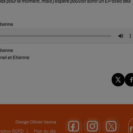
pas pour le moment, mais j’espère pouvoir sortir un EP avec des
Etienne
Etienne
onel et Etienne
Design
Olivier Varma
rmation RGPD
Plan du site