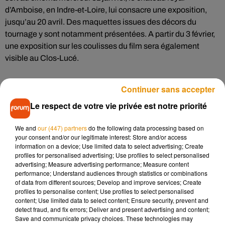
d’Amboise, en Indre-et-Loire, lui consacre une exposition,
jusqu’au 20 avril. Des maquettes issues des décors du
tournage y sont notamment présentées. A partir du 3 février,
une exposition sur les coulisses du film sera également
visible au Clos-Lucé.
Continuer sans accepter
Partez à la rencontre des T-rex, Vélociraptors et autres
Le respect de votre vie privée est notre priorité
spinosaures. Derniers jours pour profiter de l’expo-
découverte L’Histoire des dinosaures, au parc des
We and
our (447) partners
do the following data processing based on
expositions de Limoges. Une vingtaine de spécimens, dont
your consent and/or our legitimate interest: Store and/or access
un Mosasaurus animé, sont présentés. Rendez-vous de 14h
information on a device; Use limited data to select advertising; Create
à 18h ce samedi, puis de 10h à 12h et 14h à 17h dimanche.
profiles for personalised advertising; Use profiles to select personalised
advertising; Measure advertising performance; Measure content
Comptez 10 euros l’entrée.
performance; Understand audiences through statistics or combinations
of data from different sources; Develop and improve services; Create
profiles to personalise content; Use profiles to select personalised
Enfin, en Maine-et-Loire, l’Abbaye royale de Fontevraud et le
content; Use limited data to select content; Ensure security, prevent and
detect fraud, and fix errors; Deliver and present advertising and content;
musée d’art moderne sont gratuits ce dimanche. L’occasion
Save and communicate privacy choices. These technologies may
de profiter des expositions et parcours d’arts proposés dans