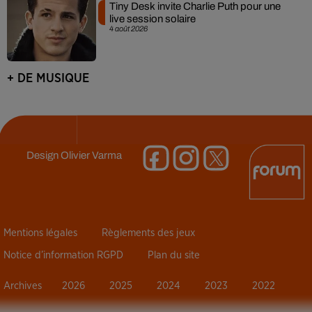
Tiny Desk invite Charlie Puth pour une
live session solaire
4 août 2026
+ DE MUSIQUE
Design
Olivier Varma
Mentions légales
Règlements des jeux
Notice d’information RGPD
Plan du site
Archives
2026
2025
2024
2023
2022