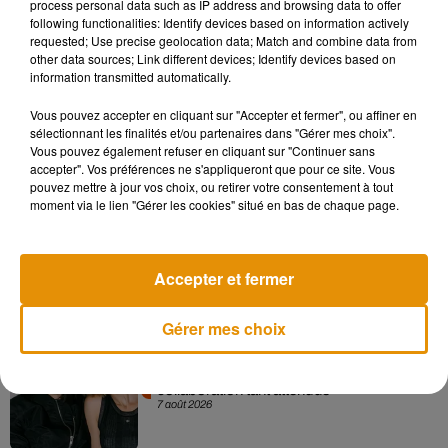
process personal data such as IP address and browsing data to offer
le cadre d’Un hiver à Fontevraud. Des visites guidées sont
following functionalities: Identify devices based on information actively
requested; Use precise geolocation data; Match and combine data from
également proposées à 4,50 euros. Le dimanche de gratuité
other data sources; Link different devices; Identify devices based on
sera reconduit le 25 février prochain.
information transmitted automatically.
Vous pouvez accepter en cliquant sur "Accepter et fermer", ou affiner en
sélectionnant les finalités et/ou partenaires dans "Gérer mes choix".
Vous pouvez également refuser en cliquant sur "Continuer sans
Musique
accepter". Vos préférences ne s'appliqueront que pour ce site. Vous
pouvez mettre à jour vos choix, ou retirer votre consentement à tout
moment via le lien "Gérer les cookies" situé en bas de chaque page.
Madonna sort enfin le remix de « Love
Sensation » avec Kylie Minogue
7 août 2026
Accepter et fermer
Gérer mes choix
Angèle et Amélie Lens dévoilent leur
collaboration tant attendue
7 août 2026