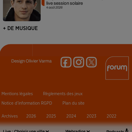
live session solaire
4 août 2026
+ DE MUSIQUE
Design
Olivier Varma
Mentions légales
Règlements des jeux
Notice d’information RGPD
Plan du site
Archives
2026
2025
2024
2023
2022
Live :
Choisir une ville
Webradios
Podcasts