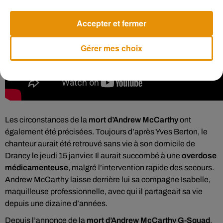
Accepter et fermer
Gérer mes choix
Les circonstances de la
mort d’Andrew McCarthy
ont
également été précisées. Toujours d’après Yves Berton, le
chanteur aurait été retrouvé sans vie à son domicile de
Drancy le jeudi 15 janvier. Il aurait succombé à une
overdose
médicamenteuse
, malgré l’intervention rapide des secours.
Andrew McCarthy laisse derrière lui sa compagne Isabelle,
maquilleuse professionnelle, avec qui il partageait sa vie
depuis une dizaine d’années.
Depuis l’annonce de la
mort d’Andrew McCarthy G-Squad
,