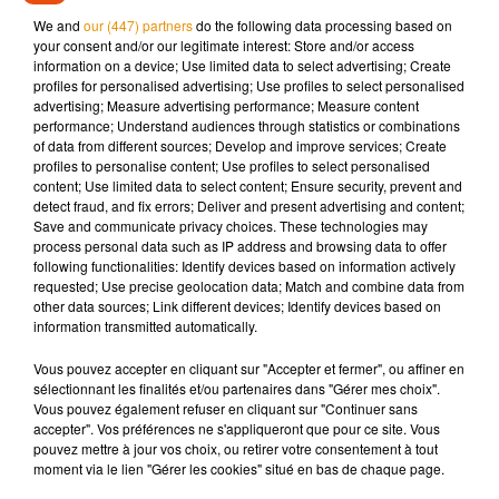
frontalement la dépression, un thème personnel et sensible.
We and
our (447) partners
do the following data processing based on
Selon le journaliste Yves Berton, Andrew McCarthy travaillait
your consent and/or our legitimate interest: Store and/or access
récemment sur un
nouvel album
, épaulé par le producteur
information on a device; Use limited data to select advertising; Create
profiles for personalised advertising; Use profiles to select personalised
Robin Hancock, connu pour ses collaborations avec
advertising; Measure advertising performance; Measure content
Madonna sur
Erotica
.
performance; Understand audiences through statistics or combinations
of data from different sources; Develop and improve services; Create
profiles to personalise content; Use profiles to select personalised
content; Use limited data to select content; Ensure security, prevent and
detect fraud, and fix errors; Deliver and present advertising and content;
Save and communicate privacy choices. These technologies may
process personal data such as IP address and browsing data to offer
following functionalities: Identify devices based on information actively
requested; Use precise geolocation data; Match and combine data from
other data sources; Link different devices; Identify devices based on
information transmitted automatically.
Vous pouvez accepter en cliquant sur "Accepter et fermer", ou affiner en
sélectionnant les finalités et/ou partenaires dans "Gérer mes choix".
Vous pouvez également refuser en cliquant sur "Continuer sans
accepter". Vos préférences ne s'appliqueront que pour ce site. Vous
pouvez mettre à jour vos choix, ou retirer votre consentement à tout
moment via le lien "Gérer les cookies" situé en bas de chaque page.