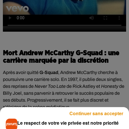
Mort Andrew McCarthy G-Squad : une
carrière marquée par la discrétion
Après avoir quitté
G-Squad
, Andrew McCarthy cherche à
poursuivre une carrière solo. En 1997, il publie deux singles,
des reprises de
Never Too Late
de Rick Astley et
Honesty
de
Billy Joel, sans parvenir à retrouver le succès populaire de
ses débuts. Progressivement, il se fait plus discret et
s’éloigne de la scène médiatique.
Continuer sans accepter
En 2020, l’artiste opère un retour plus intime sous le nom
Le respect de votre vie privée est notre priorité
d’Andrew avec le titre
Borderline
. Cette chanson aborde