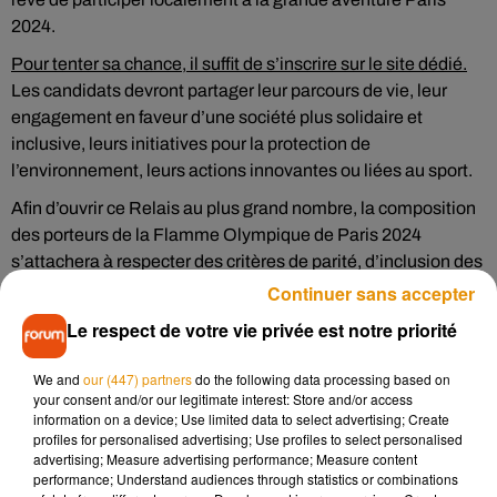
2024.
Pour tenter sa chance, il suffit de s’inscrire sur le site dédié.
Les candidats devront partager leur parcours de vie, leur
engagement en faveur d’une société plus solidaire et
inclusive, leurs initiatives pour la protection de
l’environnement, leurs actions innovantes ou liées au sport.
Afin d’ouvrir ce Relais au plus grand nombre, la composition
des porteurs de la Flamme Olympique de Paris 2024
s’attachera à respecter des critères de parité, d’inclusion des
personnes en situation de handicap et de représentativité de
Continuer sans accepter
toutes générations.
Le respect de votre vie privée est notre priorité
We and
our (447) partners
do the following data processing based on
Un Relais collectif de la Flamme pour porter les valeurs en
your consent and/or our legitimate interest: Store and/or access
région
information on a device; Use limited data to select advertising; Create
profiles for personalised advertising; Use profiles to select personalised
Grand moment de fête et de communion, le Relais de la
advertising; Measure advertising performance; Measure content
Flamme sera aussi l’occasion de mettre en avant les valeurs
performance; Understand audiences through statistics or combinations