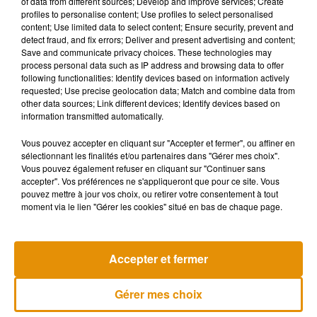
du collectif. En plus des porteurs individuels de la Flamme,
of data from different sources; Develop and improve services; Create
profiles to personalise content; Use profiles to select personalised
Banque Populaire Aquitaine Centre Atlantique organise un
content; Use limited data to select content; Ensure security, prevent and
Relais collectif avec 24 participants, dans le but de réunir des
detect fraud, and fix errors; Deliver and present advertising and content;
collaborateurs unis par les mêmes valeurs.
Save and communicate privacy choices. These technologies may
process personal data such as IP address and browsing data to offer
“Banque Populaire est une banque de proximité, forcément
following functionalities: Identify devices based on information actively
requested; Use precise geolocation data; Match and combine data from
ancrée dans ses territoires. BPACA est fière de contribuer,
other data sources; Link different devices; Identify devices based on
avec ses collaborateurs, clients et sociétaires, à la
information transmitted automatically.
valorisation de son territoire à travers un événement qui lui
Vous pouvez accepter en cliquant sur "Accepter et fermer", ou affiner en
ressemble : populaire et humain”
, confie Sylvie Garcelon,
sélectionnant les finalités et/ou partenaires dans "Gérer mes choix".
Directrice Générale de la Banque Populaire Aquitaine
Vous pouvez également refuser en cliquant sur "Continuer sans
Centre Atlantique. A vous de jouer !
accepter". Vos préférences ne s'appliqueront que pour ce site. Vous
pouvez mettre à jour vos choix, ou retirer votre consentement à tout
moment via le lien "Gérer les cookies" situé en bas de chaque page.
Musique
Accepter et fermer
Gérer mes choix
Madonna sort enfin le remix de « Love
Sensation » avec Kylie Minogue
7 août 2026