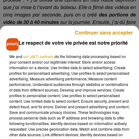
que j’ai mise à l’avant du bateau. Elle a filmé des vidéos en
cinq images par seconde, puis on a créé
des portions de
vidéo de 30 à 40 minutes
sur la journée. Ensuite, j’ai dû faire
l’assemblage des huit optiques pour générer la vidéo,
Continuer sans accepter
l’envoyer à Google qui a flouté les visages et les plaques
Le respect de votre vie privée est notre priorité
d’immatriculation, redécouper la vidéo en photos et les lier
entre elles ».
Au total, Christophe Courcaud a réalisé
15
We and
our (447) partners
do the following data processing based on
vidéos
.
your consent and/or our legitimate interest: Store and/or access
information on a device; Use limited data to select advertising; Create
Toutes ces photos à retrouver sur Internet ont
un intérêt
profiles for personalised advertising; Use profiles to select personalised
scientifique
, puisqu’elles pourront savoir à quel niveau la
advertising; Measure advertising performance; Measure content
performance; Understand audiences through statistics or combinations
Loire était à l’instant T. Mais aussi, bien sûr,
un objectif
of data from different sources; Develop and improve services; Create
touristique
, comme le rappelle Christophe Courcaud :
« c’est
profiles to personalise content; Use profiles to select personalised
Croisières Saumur Loire qui est propriétaire des images, les
content; Use limited data to select content; Ensure security, prevent and
detect fraud, and fix errors; Deliver and present advertising and content;
réutilise, et les intègre à son site Internet. Ce qui permet au
Save and communicate privacy choices. These technologies may
public de se projeter »
pour un éventuel voyage en bateau.
process personal data such as IP address and browsing data to offer
following functionalities: Identify devices based on information actively
requested; Use precise geolocation data; Match and combine data from
other data sources; Link different devices; Identify devices based on