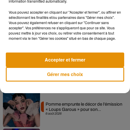
information transmitted automatically.
Musique
Vous pouvez accepter en cliquant sur "Accepter et fermer", ou affiner en
sélectionnant les finalités et/ou partenaires dans "Gérer mes choix".
Vous pouvez également refuser en cliquant sur "Continuer sans
Madonna sort enfin le remix de « Love
accepter". Vos préférences ne s'appliqueront que pour ce site. Vous
Sensation » avec Kylie Minogue
pouvez mettre à jour vos choix, ou retirer votre consentement à tout
7 août 2026
moment via le lien "Gérer les cookies" situé en bas de chaque page.
Accepter et fermer
Angèle et Amélie Lens dévoilent leur
collaboration tant attendue
Gérer mes choix
7 août 2026
Pomme emprunte le décor de l’émission
« Loups Garous » pour son...
6 août 2026