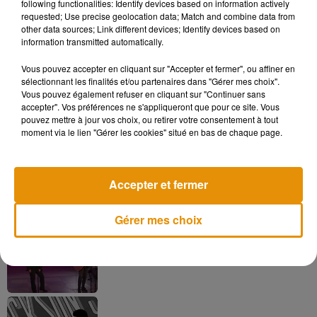
following functionalities: Identify devices based on information actively
département, et qu’ils viennent sur Angers, découvrir notre
requested; Use precise geolocation data; Match and combine data from
ville et apprécier notre territoire. »
other data sources; Link different devices; Identify devices based on
information transmitted automatically.
Vous pouvez accepter en cliquant sur "Accepter et fermer", ou affiner en
sélectionnant les finalités et/ou partenaires dans "Gérer mes choix".
Musique
Vous pouvez également refuser en cliquant sur "Continuer sans
accepter". Vos préférences ne s'appliqueront que pour ce site. Vous
pouvez mettre à jour vos choix, ou retirer votre consentement à tout
moment via le lien "Gérer les cookies" situé en bas de chaque page.
Pomme emprunte le décor de l’émission
« Loups Garous » pour son...
6 août 2026
Accepter et fermer
Gérer mes choix
La version réécrite de « Beautiful Day »
interprétée lors des...
6 août 2026