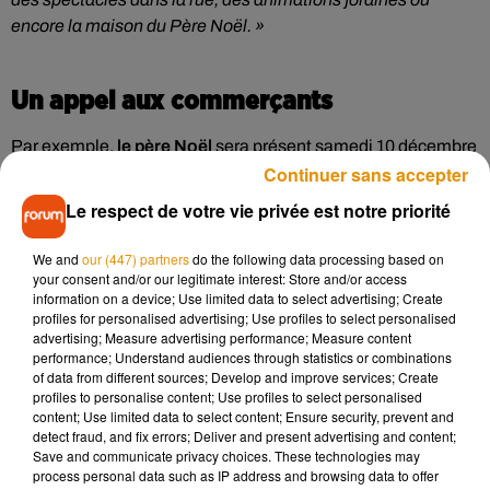
encore la maison du Père Noël. »
Un appel aux commerçants
Par exemple,
le père Noël
sera présent samedi 10 décembre
Continuer sans accepter
place de la Madeleine. Par ailleurs ce même jour,
des
ateliers et de démonstrations écoresponsables
auront lieu
Le respect de votre vie privée est notre priorité
le même jour place du Ralliement.
We and
our (447) partners
do the following data processing based on
Si l’adjoint au maire aux Commerces se dit ravi de voir
your consent and/or our legitimate interest: Store and/or access
autant de monde
dans les rues angevines pour ces premiers
information on a device; Use limited data to select advertising; Create
jours de festivités, il a également un message à faire
profiles for personalised advertising; Use profiles to select personalised
advertising; Measure advertising performance; Measure content
passer auprès des commerçants angevins :
« j’ai un appel
performance; Understand audiences through statistics or combinations
destiné à tous les commerçants sédentaires d’Angers
pour
of data from different sources; Develop and improve services; Create
qu’ils puissent décorer leurs vitrines l’an prochain
. Car la
profiles to personalise content; Use profiles to select personalised
content; Use limited data to select content; Ensure security, prevent and
ville a fait le nécessaire en termes d’animations et
detect fraud, and fix errors; Deliver and present advertising and content;
d’illuminations, il faut que les commerçants jouent aussi le
Save and communicate privacy choices. These technologies may
jeu pour qu’on puisse sensibiliser les gens de l’extérieur du
process personal data such as IP address and browsing data to offer