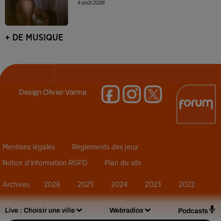
4 août 2026
+ DE MUSIQUE
Design
Olivier Varma
Mentions légales
Règlements des jeux
Notice d’information RGPD
Plan du site
Archives
2026
2025
2024
2023
2022
Live :
Choisir une ville
Webradios
Podcasts