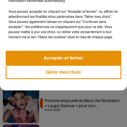
information transmitted automatically.
Musique
Vous pouvez accepter en cliquant sur "Accepter et fermer", ou affiner en
sélectionnant les finalités et/ou partenaires dans "Gérer mes choix".
Vous pouvez également refuser en cliquant sur "Continuer sans
Madonna sort enfin le remix de « Love
accepter". Vos préférences ne s'appliqueront que pour ce site. Vous
Sensation » avec Kylie Minogue
pouvez mettre à jour vos choix, ou retirer votre consentement à tout
7 août 2026
moment via le lien "Gérer les cookies" situé en bas de chaque page.
Accepter et fermer
Angèle et Amélie Lens dévoilent leur
collaboration tant attendue
Gérer mes choix
7 août 2026
Pomme emprunte le décor de l’émission
« Loups Garous » pour son...
6 août 2026