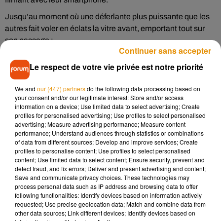
Jusqu’au moment où une déferlante plus puissante que les
autres fait voler en éclats la vitre avant, emportant tout sur
son passage :
Continuer sans accepter
Le respect de votre vie privée est notre priorité
Cet élément est masqué compte-tenu du refus du
We and
our (447) partners
do the following data processing based on
dépôt de cookies que vous avez exprimé. Si vous
your consent and/or our legitimate interest: Store and/or access
souhaitez l'afficher, merci de nous donner votre accord
information on a device; Use limited data to select advertising; Create
en cliquant sur le bouton ci-dessous.
profiles for personalised advertising; Use profiles to select personalised
advertising; Measure advertising performance; Measure content
performance; Understand audiences through statistics or combinations
Afficher l'élément
of data from different sources; Develop and improve services; Create
profiles to personalise content; Use profiles to select personalised
content; Use limited data to select content; Ensure security, prevent and
detect fraud, and fix errors; Deliver and present advertising and content;
Malgré la violence de l’impact, seuls trois blessés légers sont
Save and communicate privacy choices. These technologies may
à déplorer.
process personal data such as IP address and browsing data to offer
following functionalities: Identify devices based on information actively
requested; Use precise geolocation data; Match and combine data from
other data sources; Link different devices; Identify devices based on