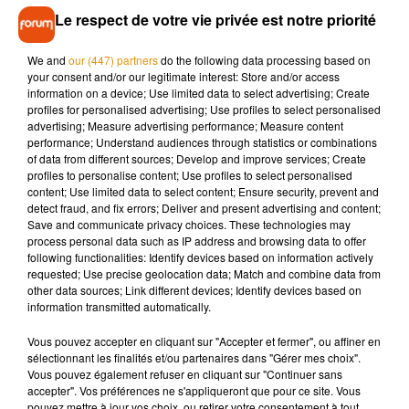
Le respect de votre vie privée est notre priorité
Avec ce single inédit
Lara Fabian
invite son public à
retrouver le goût du mouvement et de la joie, sans renier
We and
our (447) partners
do the following data processing based on
l’émotion qui a toujours fait sa signature.
your consent and/or our legitimate interest: Store and/or access
information on a device; Use limited data to select advertising; Create
profiles for personalised advertising; Use profiles to select personalised
advertising; Measure advertising performance; Measure content
performance; Understand audiences through statistics or combinations
of data from different sources; Develop and improve services; Create
profiles to personalise content; Use profiles to select personalised
content; Use limited data to select content; Ensure security, prevent and
detect fraud, and fix errors; Deliver and present advertising and content;
Save and communicate privacy choices. These technologies may
process personal data such as IP address and browsing data to offer
following functionalities: Identify devices based on information actively
requested; Use precise geolocation data; Match and combine data from
other data sources; Link different devices; Identify devices based on
information transmitted automatically.
Vous pouvez accepter en cliquant sur "Accepter et fermer", ou affiner en
sélectionnant les finalités et/ou partenaires dans "Gérer mes choix".
Vous pouvez également refuser en cliquant sur "Continuer sans
accepter". Vos préférences ne s'appliqueront que pour ce site. Vous
pouvez mettre à jour vos choix, ou retirer votre consentement à tout