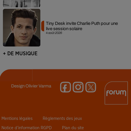
Tiny Desk invite Charlie Puth pour une
live session solaire
4 août 2026
+ DE MUSIQUE
Design
Olivier Varma
Mentions légales
Règlements des jeux
Notice d’information RGPD
Plan du site