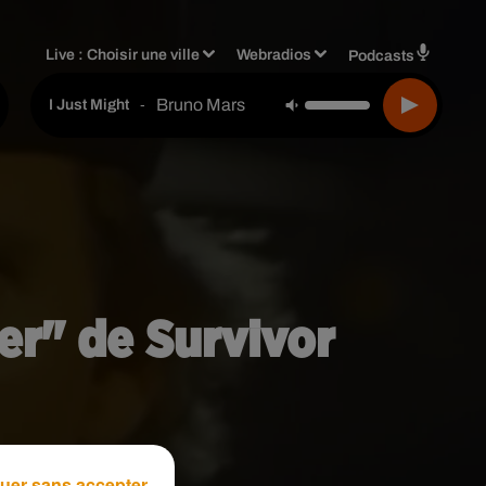
Live :
Choisir une ville
Webradios
Podcasts
Bruno Mars
-
I Just Might
ger" de Survivor
uer sans accepter