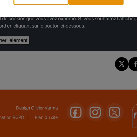
e cookies que vous avez exprimé. Si vous souhaitez l'afficher,
rd en cliquant sur le bouton ci-dessous.
cher l'élément
Design
Olivier Varma
rmation RGPD
Plan du site