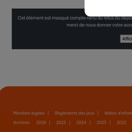
Cet élément est masqué compte-tenu du refus du dépôt d
merci de nous donner votre acco
Affi
Mentions légales
Règlements des jeux
Notice d’info
Archives
2026
2025
2024
2023
2022