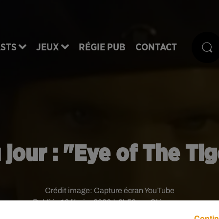
STS
JEUX
RÉGIE PUB
CONTACT
 jour : "Eye of The Ti
Crédit image:
Capture écran YouTube
Publié : 16 février 2026 à 0h59 par Clémence
Contin