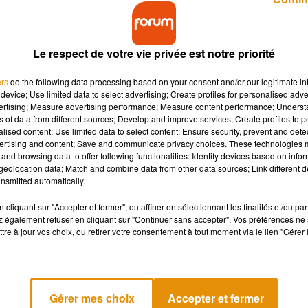
Le respect de votre vie privée est notre priorité
ers
do the following data processing based on your consent and/or our legitimate int
device; Use limited data to select advertising; Create profiles for personalised adver
vertising; Measure advertising performance; Measure content performance; Unders
l’un des riffs les plus célèbres du rock pour Rocky II
ns of data from different sources; Develop and improve services; Create profiles to 
ient un hymne de motivation mondial et une référen
alised content; Use limited data to select content; Ensure security, prevent and detect
ertising and content; Save and communicate privacy choices. These technologies
and browsing data to offer following functionalities: Identify devices based on infor
eolocation data; Match and combine data from other data sources; Link different de
nsmitted automatically.
ff que tout le monde connaît et reconnaît dès les premières
é écrit spécialement pour le film
Rocky III
en 1982. Alors au début
cliquant sur "Accepter et fermer", ou affiner en sélectionnant les finalités et/ou pa
 également refuser en cliquant sur "Continuer sans accepter". Vos préférences ne 
tre à jour vos choix, ou retirer votre consentement à tout moment via le lien "Gérer 
 Survivor de composer un titre pour des scènes d'entraînement 
Oscars dans la catégorie meilleure chanson originale.
pensé pour qu'on ressente vraiment la détermination, l'attention
Gérer mes choix
Accepter et fermer
ation qui traverse les générations.