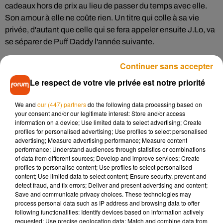
cadeaux hors de prix au lieu de passer du temps avec elle.
Son amour à elle ne coûte rien. Un titre qui colle à sa vie
privée, d'autant que celle qui se fera appeler ensuite J.Lo, va
se séparer de Puff Daddy l'année suivante.
J.Lo va participer au film
The Wedding Planner
, quelques
Continuer sans accepter
mois après la sortie de la chanson, titre qui va d'ailleurs
Le respect de votre vie privée est notre priorité
apparaître sur le générique de fin.
Et puis, pour l'anecdote, après sa séparation, elle débutera
We and
our (447) partners
do the following data processing based on
une nouvelle histoire avec un certain Chris Judd, un danseur
your consent and/or our legitimate interest: Store and/or access
information on a device; Use limited data to select advertising; Create
qu'elle a rencontré sur le tournage du clip. Ils se sont mariés
profiles for personalised advertising; Use profiles to select personalised
quelques mois après, pour divorcer en 2002. Ça n'a pas duré
advertising; Measure advertising performance; Measure content
très longtemps. Dernière info, Jennifer Lopez est la première
performance; Understand audiences through statistics or combinations
of data from different sources; Develop and improve services; Create
artiste à être numéro 1, à la fois avec son album, J.Lo, et le
profiles to personalise content; Use profiles to select personalised
film où elle apparaît.
Love Don't Cost a Thing
, c'est Le
content; Use limited data to select content; Ensure security, prevent and
Collector du jour sur Forum.
detect fraud, and fix errors; Deliver and present advertising and content;
Save and communicate privacy choices. These technologies may
Rendez-vous tous les matins avec Lionel et Nathalie sur
process personal data such as IP address and browsing data to offer
following functionalities: Identify devices based on information actively
Forum pour découvrir l'histoire du "Collector du jour".
requested; Use precise geolocation data; Match and combine data from