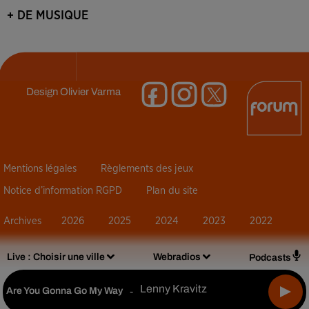
+ DE MUSIQUE
Design
Olivier Varma
Mentions légales
Règlements des jeux
Notice d’information RGPD
Plan du site
Archives
2026
2025
2024
2023
2022
Live :
Choisir une ville
Webradios
Podcasts
Lenny Kravitz
Are You Gonna Go My Way
-