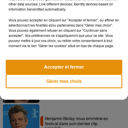
other data sources; Link different devices; Identify devices based on
information transmitted automatically.
Vous pouvez accepter en cliquant sur "Accepter et fermer", ou affiner en
Musique
sélectionnant les finalités et/ou partenaires dans "Gérer mes choix".
Vous pouvez également refuser en cliquant sur "Continuer sans
accepter". Vos préférences ne s'appliqueront que pour ce site. Vous
pouvez mettre à jour vos choix, ou retirer votre consentement à tout
Après le film, bientôt une docu-série sur
moment via le lien "Gérer les cookies" situé en bas de chaque page.
le père de Michael Jackson
5 août 2026
Accepter et fermer
Gérer mes choix
Tiny Desk invite Charlie Puth pour une
live session solaire
4 août 2026
Benjamin Biolay nous emmène en
festival dans son dernier clip
4 août 2026