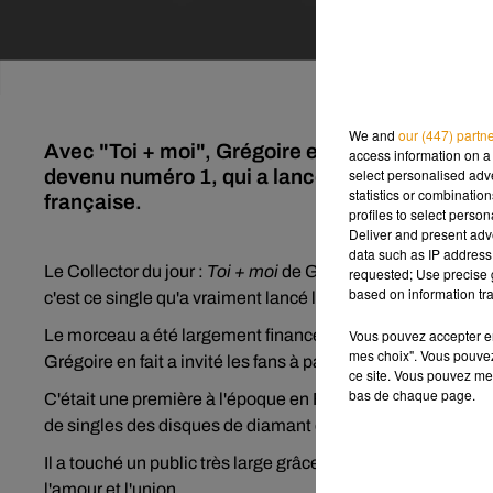
We and
our (447) partn
Avec "Toi + moi", Grégoire explose en 2008 gr
access information on a 
devenu numéro 1, qui a lancé sa carrière et m
select personalised ad
statistics or combinatio
française.
profiles to select person
Deliver and present adv
data such as IP address 
Le Collector du jour :
Toi + moi
de Grégoire. Alors pour ça
requested; Use precise g
based on information tra
c'est ce single qu'a vraiment lancé la carrière de Grégoire.
Le morceau a été largement financé et promu grâce à la p
Vous pouvez accepter en 
mes choix". Vous pouvez
Grégoire en fait a invité les fans à participer au projet. N'
ce site. Vous pouvez met
bas de chaque page.
C'était une première à l'époque en France pour un artiste
de singles des disques de diamant en France.
Il a touché un public très large grâce à la fois une mélodie
l'amour et l'union.