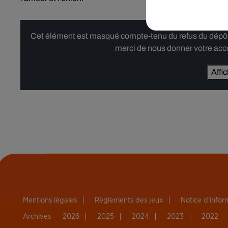
Cet élément est masqué compte-tenu du refus du dépôt d
merci de nous donner votre acco
Affi
Mentions légales
Règlements des jeux
Notice d’info
Archives
2026
2025
2024
2023
2022