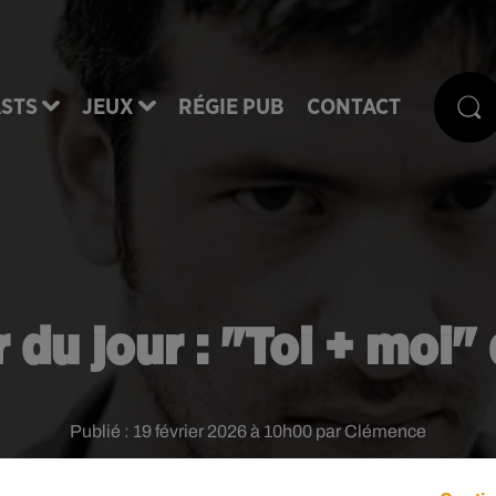
STS
JEUX
RÉGIE PUB
CONTACT
r du jour : "Toi + moi"
Publié : 19 février 2026 à 10h00 par Clémence