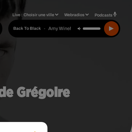
Live :
Choisir une ville
Webradios
Podcasts
Amy Winehouse
-
Back To Black
 de Grégoire