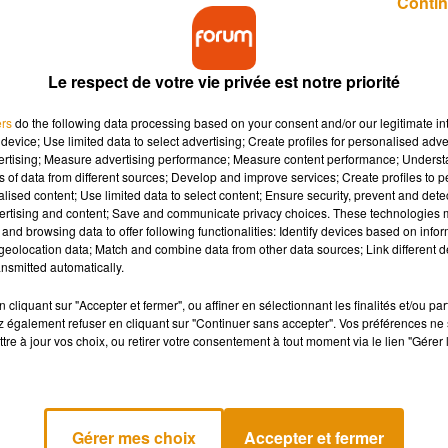
Contin
Le respect de votre vie privée est notre priorité
ers
do the following data processing based on your consent and/or our legitimate int
âce à My Major Company. Un single participatif
device; Use limited data to select advertising; Create profiles for personalised adver
arqué un tournant dans la production musicale
vertising; Measure advertising performance; Measure content performance; Unders
ns of data from different sources; Develop and improve services; Create profiles to 
alised content; Use limited data to select content; Ensure security, prevent and detect
ertising and content; Save and communicate privacy choices. These technologies
and browsing data to offer following functionalities: Identify devices based on infor
, on remonte en 2008. On le découvre sur l'album
Le même soleil
eolocation data; Match and combine data from other data sources; Link different de
nsmitted automatically.
late-forme de financement participatif My Major Company où
cliquant sur "Accepter et fermer", ou affiner en sélectionnant les finalités et/ou pa
 également refuser en cliquant sur "Continuer sans accepter". Vos préférences ne 
importe qui devenait producteur.
tre à jour vos choix, ou retirer votre consentement à tout moment via le lien "Gérer 
 pop, le titre est devenu un immense succès, numéro un des vent
 plutôt simple et une philosophie positive presque universelle ent
Gérer mes choix
Accepter et fermer