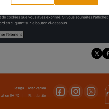
e cookies que vous avez exprimé. Si vous souhaitez l'afficher,
rd en cliquant sur le bouton ci-dessous.
cher l'élément
Design
Olivier Varma
rmation RGPD
Plan du site