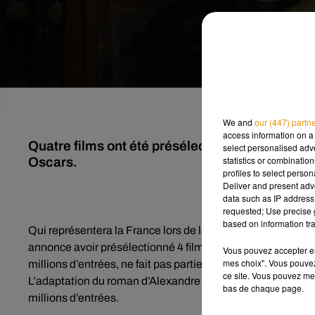
We and
our (447) partn
access information on a 
Quatre films ont été présélectionnés pour repr
select personalised ad
statistics or combinatio
Oscars.
profiles to select person
Deliver and present adv
data such as IP address 
requested; Use precise g
based on information tra
Qui représentera la France lors de la prochaine cérémoni
annonce avoir présélectionné 4 films. Si « Un p’tit truc en 
Vous pouvez accepter en 
mes choix". Vous pouvez
millions d’entrées, ne fait pas partie de la liste, on y ret
ce site. Vous pouvez met
L’adaptation du roman d’Alexandre Dumas, par Alexandre de
bas de chaque page.
millions d’entrées.