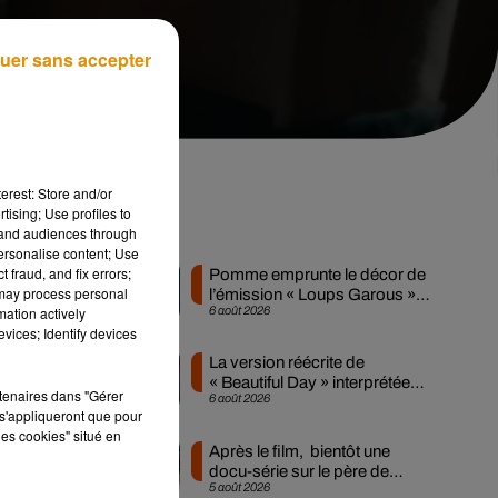
uer sans accepter
erest: Store and/or
tising; Use profiles to
es
Musique
tand audiences through
personalise content; Use
 fraud, and fix errors;
Pomme emprunte le décor de
 may process personal
l’émission « Loups Garous »
mation actively
6 août 2026
pour son...
vices; Identify devices
La version réécrite de
« Beautiful Day » interprétée
rtenaires dans "Gérer
6 août 2026
lors des...
s'appliqueront que pour
les cookies" situé en
Après le film, bientôt une
docu-série sur le père de
5 août 2026
Michael Jackson