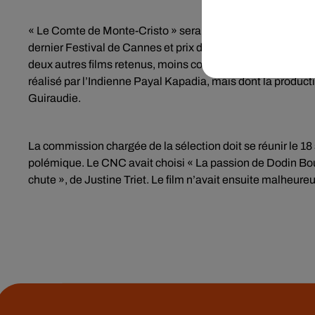
« Le Comte de Monte-Cristo » sera notamment opposé à « E
dernier Festival de Cannes et prix d'interprétation colle
deux autres films retenus, moins connus du grand public, so
réalisé par l’Indienne Payal Kapadia, mais dont la productio
Guiraudie.
La commission chargée de la sélection doit se réunir le 18
polémique. Le CNC avait choisi « La passion de Dodin Bou
chute », de Justine Triet. Le film n’avait ensuite malheu