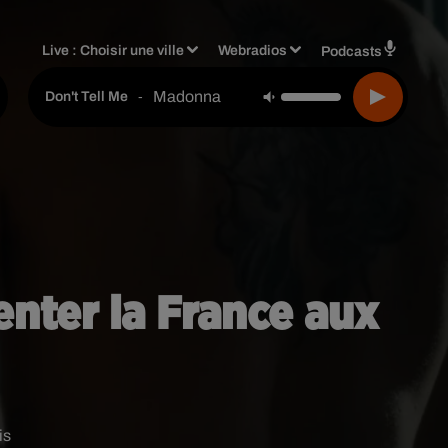
Live :
Choisir une ville
Webradios
Podcasts
Madonna
-
Don't Tell Me
enter la France aux
is