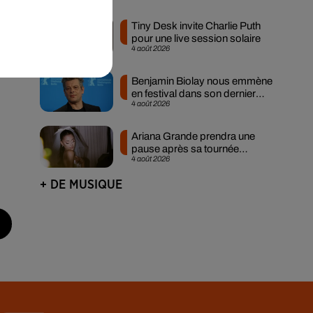
Tiny Desk invite Charlie Puth
u
pour une live session solaire
4 août 2026
Benjamin Biolay nous emmène
en festival dans son dernier
4 août 2026
clip
Ariana Grande prendra une
pause après sa tournée
4 août 2026
mondiale
+ DE MUSIQUE