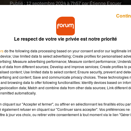
Publié : 12 septembre 2024 à 7h57 par Étienne Escuer
Contin
Le respect de votre vie privée est notre priorité
ers
do the following data processing based on your consent and/or our legitimate int
device; Use limited data to select advertising; Create profiles for personalised adver
ésenter la France lors de la prochaine cérémonie d
vertising; Measure advertising performance; Measure content performance; Unders
ns of data from different sources; Develop and improve services; Create profiles to 
alised content; Use limited data to select content; Ensure security, prevent and detect
ertising and content; Save and communicate privacy choices. These technologies
and browsing data to offer following functionalities: Identify devices based on infor
eolocation data; Match and combine data from other data sources; Link different de
nsmitted automatically.
e des Oscars, en mars 2023 ? Le Centre national du cinéma
plus », plus gros succès français de l’année, avec plus de 10
cliquant sur "Accepter et fermer", ou affiner en sélectionnant les finalités et/ou pa
 également refuser en cliquant sur "Continuer sans accepter". Vos préférences ne 
rouve l’autre grand succès de 2024, « Le Comte de Monte-Cristo ».
tre à jour vos choix, ou retirer votre consentement à tout moment via le lien "Gérer 
 La Patellière et Matthieu Delaporte, a franchi la barre des 8