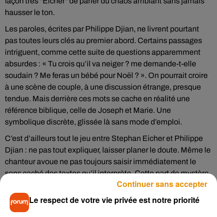
façon très "Eicher" de parler du chaos ambiant sans jamais
hausser le ton.
Les paroles, écrites par Philippe Djian, ne livrent pourtant
pas toutes leurs clés au premier abord. Certains passages
intriguent, comme cette suite de questions apparemment
absurdes : « Tu crois qu’il va neiger ? me demande-t-elle
soudain ? Me feras un bébé pour Noël ? ». On pourrait croire
à une scène de couple, à une discussion étrange, presque
tendue. Mais derrière ces mots se cache en réalité une
référence biblique, celle de Joseph et Marie. Une
symbolique discrète, glissée là sans mode d’emploi.
C’est d’ailleurs tout le jeu entre Stephan Eicher et Philippe
Djian : ne pas tout expliquer, laisser planer le doute. Même le
chanteur avoue ne pas toujours saisir immédiatement le
sens caché des textes qu’il interprète. Cette part de mystère
Continuer sans accepter
fait aussi la force du morceau et invite l’auditeur à se
l’approprier.
Le respect de votre vie privée est notre priorité
Déjeuner en paix
est extrait de l’album
Engelberg
, enregistré