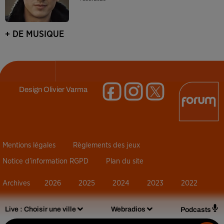
+ DE MUSIQUE
Design
Olivier Varma
Mentions légales
Règlements des jeux
Notice d’information RGPD
Plan du site
Archives
2026
2025
2024
2023
2022
Live :
Choisir une ville
Webradios
Podcasts