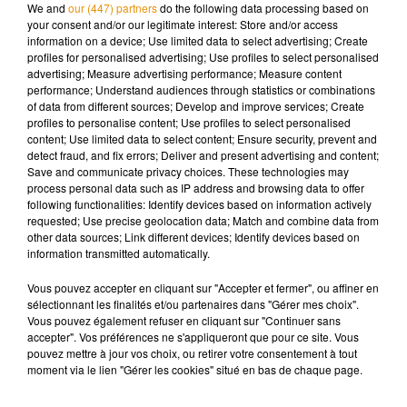
We and
our (447) partners
do the following data processing based on
dans un casino désaffecté. Un pari fou, presque incongru,
your consent and/or our legitimate interest: Store and/or access
mais totalement assumé. L’idée était de relever un défi : faire
information on a device; Use limited data to select advertising; Create
profiles for personalised advertising; Use profiles to select personalised
de la musique dans un lieu absolument pas adapté. On y
advertising; Measure advertising performance; Measure content
retrouve Manu Katché à la batterie et Pino Palladino à la
performance; Understand audiences through statistics or combinations
basse.Autour d’Eicher, des musiciens de prestige comme
of data from different sources; Develop and improve services; Create
profiles to personalise content; Use profiles to select personalised
Manu Katché à la batterie et Pino Palladino à la basse
content; Use limited data to select content; Ensure security, prevent and
donnent au titre une élégance intemporelle. Résultat : une
detect fraud, and fix errors; Deliver and present advertising and content;
chanson devenue culte, toujours aussi actuelle, et un
Save and communicate privacy choices. These technologies may
process personal data such as IP address and browsing data to offer
collector qui porte bien son nom.
following functionalities: Identify devices based on information actively
Rendez-vous tous les matins avec Lionel et Nathalie sur
requested; Use precise geolocation data; Match and combine data from
other data sources; Link different devices; Identify devices based on
Forum pour découvrir l'histoire du "Collector du jour".
information transmitted automatically.
Vous pouvez accepter en cliquant sur "Accepter et fermer", ou affiner en
sélectionnant les finalités et/ou partenaires dans "Gérer mes choix".
Cet élément est masqué compte-tenu du refus du
Vous pouvez également refuser en cliquant sur "Continuer sans
dépôt de cookies que vous avez exprimé. Si vous
accepter". Vos préférences ne s'appliqueront que pour ce site. Vous
souhaitez l'afficher, merci de nous donner votre accord
pouvez mettre à jour vos choix, ou retirer votre consentement à tout
moment via le lien "Gérer les cookies" situé en bas de chaque page.
en cliquant sur le bouton ci-dessous.