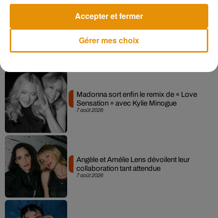
Afficher l'élément
Accepter et fermer
Gérer mes choix
Musique
Madonna sort enfin le remix de « Love
Sensation » avec Kylie Minogue
7 août 2026
Angèle et Amélie Lens dévoilent leur
collaboration tant attendue
7 août 2026