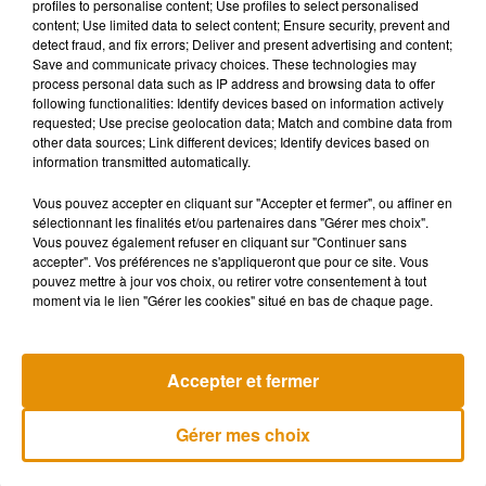
profiles to personalise content; Use profiles to select personalised
extrêmement grave pour des personnes fragiles ou âgées"
, a
content; Use limited data to select content; Ensure security, prevent and
detect fraud, and fix errors; Deliver and present advertising and content;
d'alleurs expliqué le scientifique au quotidien régional. Dès
Save and communicate privacy choices. These technologies may
l'atterissage, Xavier a été pris en charge par les pompiers de
process personal data such as IP address and browsing data to offer
l’aéroport avant d’être transféré au CHU de Nantes. Le
following functionalities: Identify devices based on information actively
requested; Use precise geolocation data; Match and combine data from
scorpion a de son côté été remis à l’association INF-Faune
other data sources; Link different devices; Identify devices based on
de Couëron, spécialisée dans les animaux exotiques. Selon
information transmitted automatically.
elle, la piqûre de ce type d'arachnide n’est pas mortelle pour
Vous pouvez accepter en cliquant sur "Accepter et fermer", ou affiner en
un adulte, mais aurait pu l'être pour un enfant ou une
sélectionnant les finalités et/ou partenaires dans "Gérer mes choix".
personne âgée.
Vous pouvez également refuser en cliquant sur "Continuer sans
accepter". Vos préférences ne s'appliqueront que pour ce site. Vous
pouvez mettre à jour vos choix, ou retirer votre consentement à tout
moment via le lien "Gérer les cookies" situé en bas de chaque page.
Musique
Accepter et fermer
Madonna sort enfin le remix de « Love
Gérer mes choix
Sensation » avec Kylie Minogue
7 août 2026