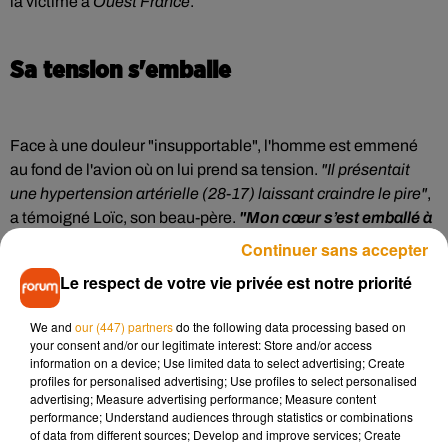
la victime à
Ouest France
.
Sa tension s'emballe
Face à une douleur "insupportable", l'homme est emmené
au fond de l'avion où on lui prend sa tension.
"Il présentait
une hypertension artérielle (28-17) laissant craindre le pire"
,
a témoigné Loïc, son beau-père.
"Mon cœur s’est emballé à
deux reprises, je me suis vu partir"
, a confié Xavier. Tandis
Continuer sans accepter
que l'équipage ne possède pas de produits pour faire face à
Le respect de votre vie privée est notre priorité
genre de situation, un biologiste expérimenté et connaissant
ce type d’accident, s'est efforcé de prodiguer les premiers
We and
our (447) partners
do the following data processing based on
soins avec les médicaments en sa possession.
"Il m’a dit de
your consent and/or our legitimate interest: Store and/or access
surélever mes jambes. Avec la fiole d’antihistaminique, cela
information on a device; Use limited data to select advertising; Create
profiles for personalised advertising; Use profiles to select personalised
m’a sauvé"
, a raconté le passager.
advertising; Measure advertising performance; Measure content
performance; Understand audiences through statistics or combinations
"Dans ce genre de circonstances, c’est souvent le choc
of data from different sources; Develop and improve services; Create
cardiaque dû au venin du scorpion qui peut être