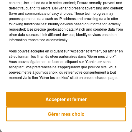
content; Use limited data to select content; Ensure security, prevent and
detect fraud, and fix errors; Deliver and present advertising and content;
Save and communicate privacy choices. These technologies may
process personal data such as IP address and browsing data to offer
following functionalities: Identify devices based on information actively
requested; Use precise geolocation data; Match and combine data from
Pour l’heure, rien n’est acté. Mais Didier Gérard espère
other data sources; Link different devices; Identify devices based on
information transmitted automatically.
pouvoir être fixé d’ici la fin de cette 17ème édition. Rendez-
vous désormais le 15 septembre pour
l’ouverture de la
Vous pouvez accepter en cliquant sur "Accepter et fermer", ou affiner en
billetterie.
sélectionnant les finalités et/ou partenaires dans "Gérer mes choix".
Vous pouvez également refuser en cliquant sur "Continuer sans
accepter". Vos préférences ne s'appliqueront que pour ce site. Vous
pouvez mettre à jour vos choix, ou retirer votre consentement à tout
moment via le lien "Gérer les cookies" situé en bas de chaque page.
Musique
Accepter et fermer
Madonna sort enfin le remix de « Love
Sensation » avec Kylie Minogue
Gérer mes choix
7 août 2026