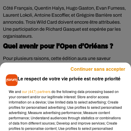
Côté Français, Quentin Halys, Hugo Gaston, Evan Furness,
Laurent Lokoli, Antoine Escoffier, et Grégoire Barrière sont
annoncés. Trois Wild Card doivent encore être attribuées.
Une participation de Richard Gasquet est espérée par les
organisateurs.
Quel avenir pour l’Open d’Orléans ?
Pour plusieurs raisons, cette édition aura une saveur
particulière. C’est tout d’abord la première édition post-
Continuer sans accepter
COVID pour les organisateurs, qui ont vu, avec soulagement,
Le respect de votre vie privée est notre priorité
le protocole sanitaire s’alléger.
Mais surtout, ce sera peut-être la dernière édition qui se
We and
our (447) partners
do the following data processing based on
jouera au Palais des sports. Un déménagement au futur
your consent and/or our legitimate interest: Store and/or access
information on a device; Use limited data to select advertising; Create
complexe COMET est envisagée, mais pour le moment,
profiles for personalised advertising; Use profiles to select personalised
financièrement, les calculs ne sont pas bons :
advertising; Measure advertising performance; Measure content
performance; Understand audiences through statistics or combinations
of data from different sources; Develop and improve services; Create
Didier Gérard :
profiles to personalise content; Use profiles to select personalised