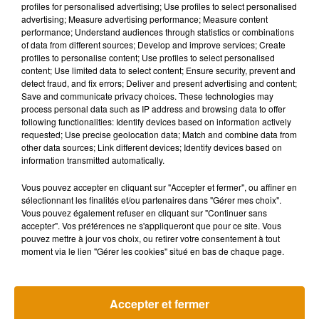
profiles for personalised advertising; Use profiles to select personalised
l’ancien hôpital Madeleine, en 2022
, précise l’archéologue
advertising; Measure advertising performance; Measure content
orléanaise.
Pendant 10 mois, 5000 m2 ont été fouillés
». Sur
performance; Understand audiences through statistics or combinations
of data from different sources; Develop and improve services; Create
ce site, les archéologues sont remontés jusqu’à l’Antiquité.
profiles to personalise content; Use profiles to select personalised
Mais pour Laurine Guyot, la découverte la plus surprenante a
content; Use limited data to select content; Ensure security, prevent and
été
les trois squelettes, Porte-Saint-Jean
, en 2019. Il s’agit
detect fraud, and fix errors; Deliver and present advertising and content;
Save and communicate privacy choices. These technologies may
de trois femmes enterrées vivantes, probablement au Xième
process personal data such as IP address and browsing data to offer
ème
ou XIIème siècle. «
Le chantier de la 2
ligne de tram a
following functionalities: Identify devices based on information actively
également été extrêmement riche en découvertes. On a
requested; Use precise geolocation data; Match and combine data from
other data sources; Link different devices; Identify devices based on
retrouvé deux églises, un bâtiment du Moyen-Âge et encore
information transmitted automatically.
des sépultures
», ajoute Laurine.
Vous pouvez accepter en cliquant sur "Accepter et fermer", ou affiner en
Le pôle d’archéologie d’Orléans retrace ses découvertes
sélectionnant les finalités et/ou partenaires dans "Gérer mes choix".
dans une exposition, à découvrir jusqu'au 15 octobre. 30
Vous pouvez également refuser en cliquant sur "Continuer sans
panneaux explicatifs ont été installés dans 30 sites
accepter". Vos préférences ne s'appliqueront que pour ce site. Vous
pouvez mettre à jour vos choix, ou retirer votre consentement à tout
emblématiques de la ville. Ils sont répertoriés
sur le site du
moment via le lien "Gérer les cookies" situé en bas de chaque page.
pôle.
Accepter et fermer