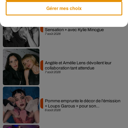
Musique
Gérer mes choix
Madonna sort enfin le remix de « Love
Sensation » avec Kylie Minogue
7 août 2026
Angèle et Amélie Lens dévoilent leur
collaboration tant attendue
7 août 2026
Pomme emprunte le décor de l’émission
« Loups Garous » pour son...
6 août 2026