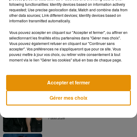
following functionalities: Identify devices based on information actively
requested; Use precise geolocation data; Match and combine data from
Afficher l'élément
other data sources; Link different devices; Identify devices based on
information transmitted automatically.
Vous pouvez accepter en cliquant sur "Accepter et fermer", ou affiner en
sélectionnant les finalités et/ou partenaires dans "Gérer mes choix".
Vous pouvez également refuser en cliquant sur "Continuer sans
Musique
accepter". Vos préférences ne s'appliqueront que pour ce site. Vous
pouvez mettre à jour vos choix, ou retirer votre consentement à tout
moment via le lien "Gérer les cookies" situé en bas de chaque page.
Madonna sort enfin le remix de « Love
Sensation » avec Kylie Minogue
7 août 2026
Accepter et fermer
Gérer mes choix
Angèle et Amélie Lens dévoilent leur
collaboration tant attendue
7 août 2026