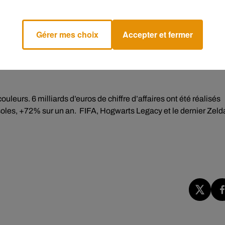
financeront des recherches et des soins, en France et à l'étrange
Gérer mes choix
Accepter et fermer
r Internet. Près de 4 millions d’euros avaient été récoltés l’an
 n’en guérit pas rappelle la présidente du Sidaction, qui souligne
 dépistage et d’accès aux traitements.
leurs. 6 milliards d’euros de chiffre d’affaires ont été réalisés
soles, +72% sur un an. FIFA, Hogwarts Legacy et le dernier Zeld