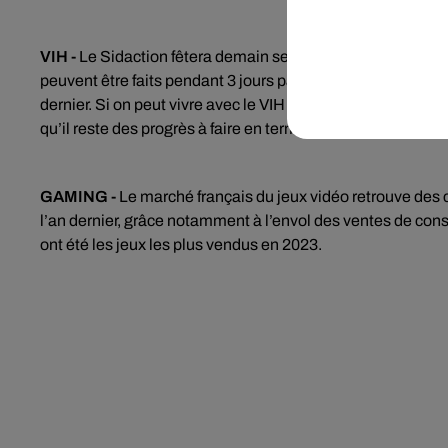
VIH -
Le Sidaction fêtera demain ses 30 ans. Les dons, qui 
peuvent être faits pendant 3 jours par téléphone, SMS ou su
dernier. Si on peut vivre avec le VIH avec un traitement, on
qu’il reste des progrès à faire en termes de prévention, de
GAMING -
Le marché français du jeux vidéo retrouve des cou
l’an dernier, grâce notamment à l’envol des ventes de con
ont été les jeux les plus vendus en 2023.