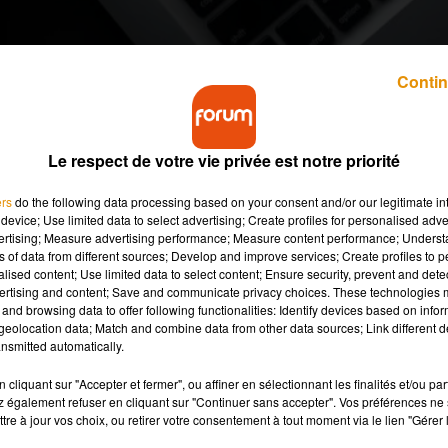
Contin
Le respect de votre vie privée est notre priorité
ers
do the following data processing based on your consent and/or our legitimate int
device; Use limited data to select advertising; Create profiles for personalised adver
es en Ile-de-France. Des centaines d’élèves ont reçu un messa
vertising; Measure advertising performance; Measure content performance; Unders
blissement ».
L’envoi du message a été permis par le piratage de
ns of data from different sources; Develop and improve services; Create profiles to 
slamique. Le ministère de l'Éducation a condamné des menaces
alised content; Use limited data to select content; Ensure security, prevent and detect
ertising and content; Save and communicate privacy choices. These technologies
ntre hier soir et ce matin.
and browsing data to offer following functionalities: Identify devices based on infor
eolocation data; Match and combine data from other data sources; Link different de
nsmitted automatically.
coule, les yeux rouges et la gorge qui gratte. L’arrivée du
cliquant sur "Accepter et fermer", ou affiner en sélectionnant les finalités et/ou pa
ence par les bouleaux ces derniers jours, observe le réseau
 également refuser en cliquant sur "Continuer sans accepter". Vos préférences ne 
mpératures actuelle devrait encore augmenter le risque d’allergi
tre à jour vos choix, ou retirer votre consentement à tout moment via le lien "Gérer 