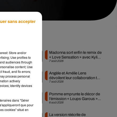
uer sans accepter
Musique
erest: Store and/or
Madonna sort enfin le remix de
tising; Use profiles to
« Love Sensation » avec Kylie
ge
7 août 2026
tand audiences through
Minogue
personalise content; Use
 fraud, and fix errors;
Angèle et Amélie Lens
 may process personal
dévoilent leur collaboration tant
mation actively
7 août 2026
attendue
vices; Identify devices
Pomme emprunte le décor de
l’émission « Loups Garous »
rtenaires dans "Gérer
6 août 2026
pour son...
s'appliqueront que pour
e
les cookies" situé en
La version réécrite de