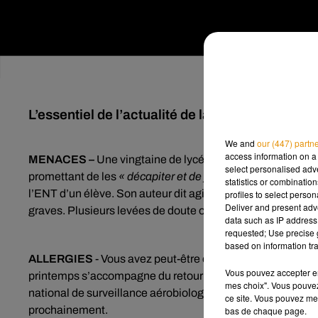
L’essentiel de l’actualité de la journée.
We and
our (447) partn
access information on a 
MENACES –
Une vingtaine de lycées visés par des menac
select personalised ad
promettant de les
« décapiter et
de faire exploser leur éta
statistics or combinatio
l’ENT d’un élève. Son auteur dit agir au nom de l’Etat i
profiles to select person
Deliver and present adv
graves. Plusieurs levées de doute ont déjà été effectuées e
data such as IP address 
requested; Use precise g
based on information tra
ALLERGIES
- Vous avez peut-être en ce moment le nez qui 
Vous pouvez accepter en 
printemps s’accompagne du retour des pollens. Cela comm
mes choix". Vous pouvez
national de surveillance aérobiologique. La hausse des te
ce site. Vous pouvez met
prochainement.
bas de chaque page.