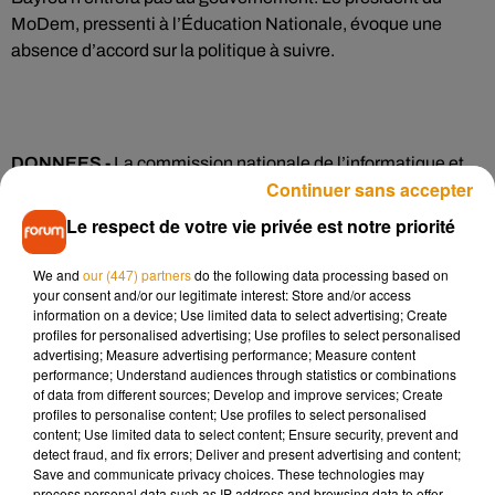
MoDem, pressenti à l’Éducation Nationale, évoque une
absence d’accord sur la politique à suivre.
DONNEES -
La commission nationale de l’informatique et
Continuer sans accepter
des libertés, ouvre une enquête après le piratage de deux
opérateurs du tiers payant des complémentaires santé. Les
Le respect de votre vie privée est notre priorité
données de 33 millions de personnes auraient été dérobées :
état civil, date de naissance et numéro de sécurité sociale
We and
our (447) partners
do the following data processing based on
your consent and/or our legitimate interest: Store and/or access
font notamment partie des données volées mais pas les
information on a device; Use limited data to select advertising; Create
informations bancaires ni les numéros de téléphone.
profiles for personalised advertising; Use profiles to select personalised
advertising; Measure advertising performance; Measure content
performance; Understand audiences through statistics or combinations
of data from different sources; Develop and improve services; Create
JO –
Les médailles distribuées aux athlètes pendant les JO
profiles to personalise content; Use profiles to select personalised
de Paris cet été ont été dévoilées ce matin. Et il n’y aura pas
content; Use limited data to select content; Ensure security, prevent and
que de l'or, de l'argent et du bronze. Un morceau de fer
detect fraud, and fix errors; Deliver and present advertising and content;
Save and communicate privacy choices. These technologies may
puddlé utilisé pour la construction de la Tour Eiffel y est
process personal data such as IP address and browsing data to offer