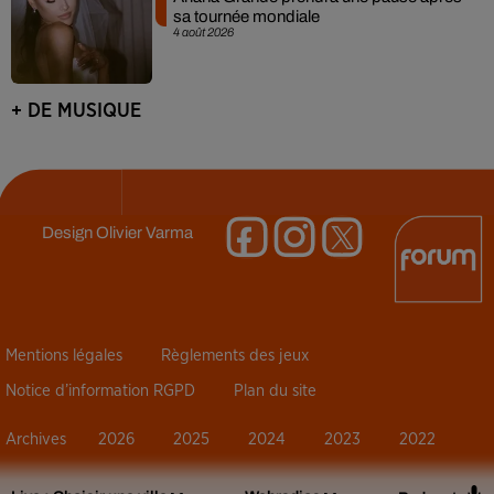
sa tournée mondiale
4 août 2026
+ DE MUSIQUE
Design
Olivier Varma
Mentions légales
Règlements des jeux
Notice d’information RGPD
Plan du site
Archives
2026
2025
2024
2023
2022