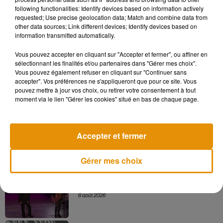
inséré (18 grammes). Chaque médaille pèse entre 455 et
following functionalities: Identify devices based on information actively
529 grammes. Les détails dans cet
article
.
requested; Use precise geolocation data; Match and combine data from
other data sources; Link different devices; Identify devices based on
information transmitted automatically.
Vous pouvez accepter en cliquant sur "Accepter et fermer", ou affiner en
sélectionnant les finalités et/ou partenaires dans "Gérer mes choix".
Vous pouvez également refuser en cliquant sur "Continuer sans
Musique
accepter". Vos préférences ne s'appliqueront que pour ce site. Vous
pouvez mettre à jour vos choix, ou retirer votre consentement à tout
moment via le lien "Gérer les cookies" situé en bas de chaque page.
Pomme emprunte le décor de l’émission
« Loups Garous » pour son...
6 août 2026
Accepter et fermer
Gérer mes choix
La version réécrite de « Beautiful Day »
interprétée lors des...
6 août 2026