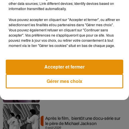
other data sources; Link different devices; Identify devices based on
information transmitted automatically.
Vous pouvez accepter en cliquant sur "Accepter et fermer", ou affiner en
Musique
sélectionnant les finalités et/ou partenaires dans "Gérer mes choix".
Vous pouvez également refuser en cliquant sur "Continuer sans
accepter". Vos préférences ne s'appliqueront que pour ce site. Vous
pouvez mettre à jour vos choix, ou retirer votre consentement à tout
Pomme emprunte le décor de l’émission
moment via le lien "Gérer les cookies" situé en bas de chaque page.
« Loups Garous » pour son...
6 août 2026
Accepter et fermer
Gérer mes choix
La version réécrite de « Beautiful Day »
interprétée lors des...
6 août 2026
Après le film, bientôt une docu-série sur
le père de Michael Jackson
5 août 2026