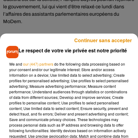
le gouvernement, lui qui vient d’être relaxé ce lundi dans
l’affaires des assistants parlementaires européens du
MoDem.
Continuer sans accepter
LOUP -
De possibles attaques de loup dans la Vienne. Une
Le respect de votre vie privée est notre priorité
vingtaine de brebis ont été tuées ou blessées dans 4
élevages du sud du département. La présence de l’animal
We and
our (447) partners
do the following data processing based on
dans le département est avérée depuis 2021, souvent des
your consent and/or our legitimate interest: Store and/or access
loups solitaires. Au printemps dernier, déjà, 5 attaques
information on a device; Use limited data to select advertising; Create
avaient été attribuées possiblement à un loup.
profiles for personalised advertising; Use profiles to select personalised
advertising; Measure advertising performance; Measure content
performance; Understand audiences through statistics or combinations
of data from different sources; Develop and improve services; Create
TAYLOR SWIFT -
Taylor Swift encore un peu plus dans
profiles to personalise content; Use profiles to select personalised
l’histoire de la musique. La chanteuse de 34 ans vient de
content; Use limited data to select content; Ensure security, prevent and
detect fraud, and fix errors; Deliver and present advertising and content;
remporter le prix de l’album de l’année (
Midgnight
) pour la
Save and communicate privacy choices. These technologies may
ème
4
fois aux Grammy Awards. Elle en a profité pour
process personal data such as IP address and browsing data to offer
annoncer la sortie d’un nouvel album le 19 avril prochain.
following functionalities: Identify devices based on information actively
requested; Use precise geolocation data; Match and combine data from