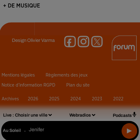
+ DE MUSIQUE
Design
Olivier Varma
Mentions légales
Règlements des jeux
Notice d’information RGPD
Plan du site
Archives
2026
2025
2024
2023
2022
Live :
Choisir une ville
Webradios
Podcasts
Jenifer
Au Soleil
-