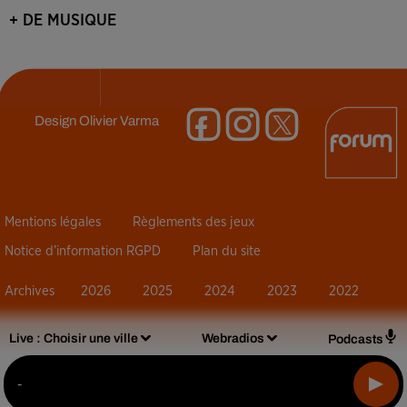
+ DE MUSIQUE
Design
Olivier Varma
Mentions légales
Règlements des jeux
Notice d’information RGPD
Plan du site
Archives
2026
2025
2024
2023
2022
Live :
Choisir une ville
Webradios
Podcasts
-