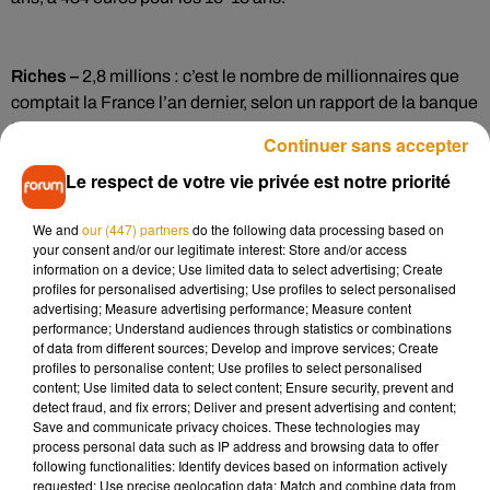
Riches –
2,8 millions : c’est le nombre de millionnaires que
comptait la France l’an dernier, selon un rapport de la banque
UBS. Un chiffre en hausse, il y en a 25.000 de plus que
Continuer sans accepter
l’année précédente. La France est désormais sur le podium
Le respect de votre vie privée est notre priorité
des pays avec le plus de personnes possédant un patrimoine
supérieur à un million d’euros. Elle n’est en revanche que
We and
our (447) partners
do the following data processing based on
neuvième au classement des ultra-riches, c’est-à-dire plus
your consent and/or our legitimate interest: Store and/or access
de 50 millions d’euros.
information on a device; Use limited data to select advertising; Create
profiles for personalised advertising; Use profiles to select personalised
advertising; Measure advertising performance; Measure content
performance; Understand audiences through statistics or combinations
Football –
Angleterre – Espagne ! On connait désormais
of data from different sources; Develop and improve services; Create
l’affiche de la finale du mondial féminin de football. Les
profiles to personalise content; Use profiles to select personalised
content; Use limited data to select content; Ensure security, prevent and
Anglaises ont éliminé le pays-hôte, l’Australie, ce mercredi.
detect fraud, and fix errors; Deliver and present advertising and content;
Rendez-vous dimanche midi pour la finale, ce sera une
Save and communicate privacy choices. These technologies may
première pour les deux nations. Avant cela, samedi, le match
process personal data such as IP address and browsing data to offer
following functionalities: Identify devices based on information actively
pour la troisième place opposera la Suède et l’Australie.
requested; Use precise geolocation data; Match and combine data from