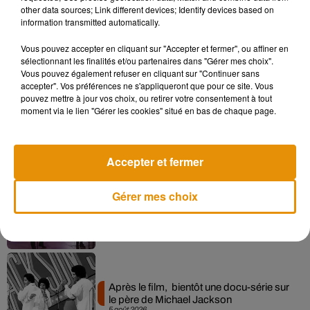
other data sources; Link different devices; Identify devices based on
information transmitted automatically.
Vous pouvez accepter en cliquant sur "Accepter et fermer", ou affiner en
Musique
sélectionnant les finalités et/ou partenaires dans "Gérer mes choix".
Vous pouvez également refuser en cliquant sur "Continuer sans
accepter". Vos préférences ne s'appliqueront que pour ce site. Vous
pouvez mettre à jour vos choix, ou retirer votre consentement à tout
Pomme emprunte le décor de l’émission
moment via le lien "Gérer les cookies" situé en bas de chaque page.
« Loups Garous » pour son...
6 août 2026
Accepter et fermer
Gérer mes choix
La version réécrite de « Beautiful Day »
interprétée lors des...
6 août 2026
Après le film, bientôt une docu-série sur
le père de Michael Jackson
5 août 2026