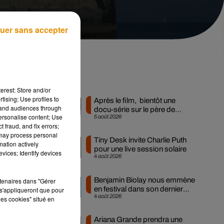
uer sans accepter
Musique
erest: Store and/or
tising; Use profiles to
Après le film, bientôt une
tand audiences through
docu-série sur le père de
es
personalise content; Use
5 août 2026
Michael Jackson
cès
 fraud, and fix errors;
 may process personal
i
Tiny Desk invite Charlie Puth
mation actively
0
pour une live session solaire
vices; Identify devices
4 août 2026
Benjamin Biolay nous emmène
rtenaires dans "Gérer
en festival dans son dernier
s'appliqueront que pour
4 août 2026
clip
les cookies" situé en
dé
Ariana Grande prendra une