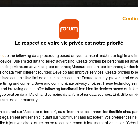
Contin
Le respect de votre vie privée est notre priorité
e mercredi 24 avril 2024.
ers
do the following data processing based on your consent and/or our legitimate int
device; Use limited data to select advertising; Create profiles for personalised adver
vertising; Measure advertising performance; Measure content performance; Unders
ouveau procès devant une cour d'appel, dans l’affaire Fillon et l
ns of data from different sources; Develop and improve services; Create profiles to 
lité de l’ancien Premier ministre, mais estime qu’un nouveau pro
alised content; Use limited data to select content; Ensure security, prevent and detect
ertising and content; Save and communicate privacy choices. These technologies
 Sarthe, ainsi que les dommages et intérêts. Pour rappel, le 9 ma
and browsing data to offer following functionalities: Identify devices based on infor
 Fillon à quatre ans d'emprisonnement dont un an ferme, 375.00
eolocation data; Match and combine data from other data sources; Link different de
nsmitted automatically.
cliquant sur "Accepter et fermer", ou affiner en sélectionnant les finalités et/ou pa
 également refuser en cliquant sur "Continuer sans accepter". Vos préférences ne 
tre à jour vos choix, ou retirer votre consentement à tout moment via le lien "Gérer 
el, la société loirétaine en avait fait la demande, en difficulté
se des prix de l’énergie. Le tribunal de commerce a donc procé