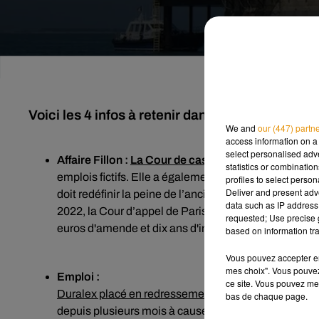
Voici les 4 infos à retenir dans l’actualité de c
We and
our (447) partn
access information on a 
select personalised ad
Affaire Fillon :
La Cour de cassation a ordonné
un n
statistics or combinatio
emplois fictifs. Elle a également reconnu la culpabi
profiles to select person
Deliver and present adv
doit redéfinir la peine de l’ancien maire de Sablé sur
data such as IP address 
2022, la Cour d’appel de Paris condamnait François
requested; Use precise g
euros d'amende et dix ans d'inéligibilité.
based on information tra
Vous pouvez accepter en 
mes choix". Vous pouvez
Emploi :
ce site. Vous pouvez met
Duralex placé en redressement judiciaire
… Pour rapp
bas de chaque page.
depuis plusieurs mois à cause notamment de la haus