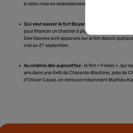
à cette mise en redressement judiciaire. Deux mand
Qui veut sauver le fort Boyard ?
Le département de 
pour financer un chantier à plusieurs dizaines de mil
Des fissures sont apparues sur le fort depuis quelqu
mai au 27 septembre.
Au cinéma dès aujourd’hui :
le film « Frères », qui r
ans dans une forêt de Charente-Maritime, près de Ch
d’Olivier Casas, on retrouve notamment Mathieu Kas