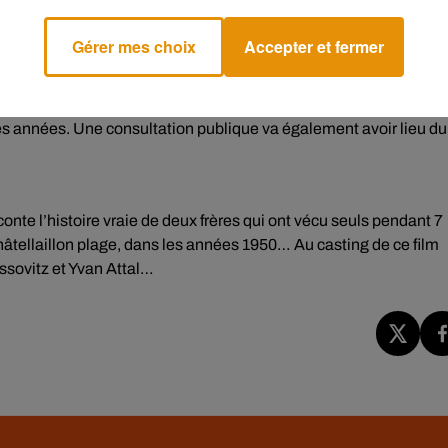
ataires ont été nommés pour une période d’observation de 6 moi
Gérer mes choix
Accepter et fermer
Charente-Maritime s’apprête à lancer une campagne de mécén
liers d’euros. Objectif ? Sauver le Fort Boyard, menacé par l’océa
es années. Une consultation publique va également avoir lieu du
aconte l’histoire vraie de deux frères qui ont vécu seuls pendant 7
âtellaillon plage, dans les années 1950… Au casting de ce film
sovitz et Yvan Attal…