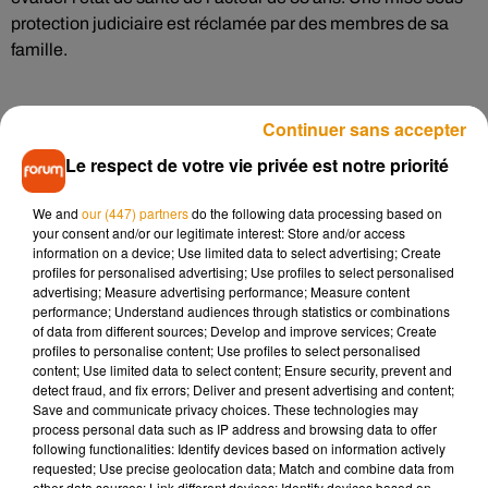
protection judiciaire est réclamée par des membres de sa
famille.
ANGOULEME –
Un pyromane est passé aux aveux hier soir
Continuer sans accepter
à Angoulême. Il a reconnu être l’auteur d’une série de feux en
Le respect de votre vie privée est notre priorité
2022 et 2023 dans le sud de la Charente. La justice lui
reproche 9 incendies volontaires. 33 victimes sont
We and
our (447) partners
do the following data processing based on
recensées.
your consent and/or our legitimate interest: Store and/or access
information on a device; Use limited data to select advertising; Create
profiles for personalised advertising; Use profiles to select personalised
advertising; Measure advertising performance; Measure content
EMPLOI -
Le ZooParc de Beauval propose 600 postes lors
performance; Understand audiences through statistics or combinations
de son forum demain, à l’hôtel des Hauts de Beauval :
of data from different sources; Develop and improve services; Create
profiles to personalise content; Use profiles to select personalised
cuisiniers, serveurs, vendeurs ou encore agents de sécurité
content; Use limited data to select content; Ensure security, prevent and
sont recherchés. A Terra Botanica, près d’Angers, 150 postes
detect fraud, and fix errors; Deliver and present advertising and content;
seront à pourvoir lors d’un job dating le 19 janvier prochain. Il
Save and communicate privacy choices. These technologies may
process personal data such as IP address and browsing data to offer
faut s’inscrire au préalable sur le site internet du parc.
following functionalities: Identify devices based on information actively
requested; Use precise geolocation data; Match and combine data from
other data sources; Link different devices; Identify devices based on