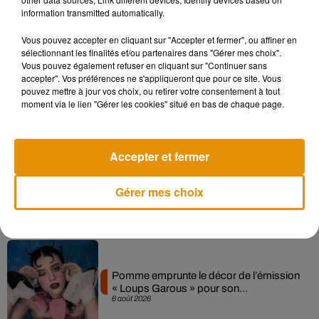
information transmitted automatically.
Musique
Vous pouvez accepter en cliquant sur "Accepter et fermer", ou affiner en
sélectionnant les finalités et/ou partenaires dans "Gérer mes choix".
Vous pouvez également refuser en cliquant sur "Continuer sans
accepter". Vos préférences ne s'appliqueront que pour ce site. Vous
Madonna sort enfin le remix de « Love
pouvez mettre à jour vos choix, ou retirer votre consentement à tout
Sensation » avec Kylie Minogue
moment via le lien "Gérer les cookies" situé en bas de chaque page.
7 août 2026
Accepter et fermer
Angèle et Amélie Lens dévoilent leur
Gérer mes choix
collaboration tant attendue
7 août 2026
Pomme emprunte le décor de l’émission
« Loups Garous » pour son...
6 août 2026