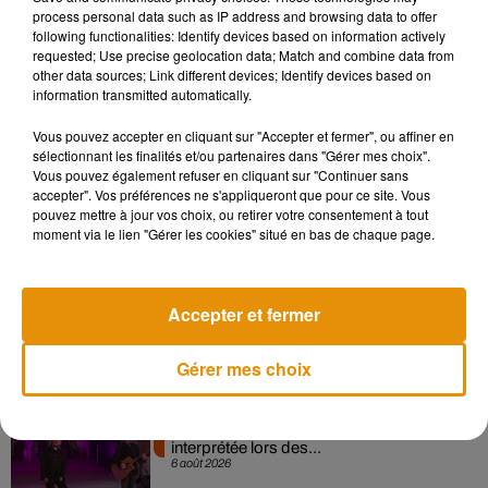
Sensation » avec Kylie Minogue
process personal data such as IP address and browsing data to offer
7 août 2026
following functionalities: Identify devices based on information actively
requested; Use precise geolocation data; Match and combine data from
other data sources; Link different devices; Identify devices based on
information transmitted automatically.
Vous pouvez accepter en cliquant sur "Accepter et fermer", ou affiner en
Angèle et Amélie Lens dévoilent leur
sélectionnant les finalités et/ou partenaires dans "Gérer mes choix".
collaboration tant attendue
Vous pouvez également refuser en cliquant sur "Continuer sans
7 août 2026
accepter". Vos préférences ne s'appliqueront que pour ce site. Vous
pouvez mettre à jour vos choix, ou retirer votre consentement à tout
moment via le lien "Gérer les cookies" situé en bas de chaque page.
Pomme emprunte le décor de l’émission
« Loups Garous » pour son...
Accepter et fermer
6 août 2026
Gérer mes choix
La version réécrite de « Beautiful Day »
interprétée lors des...
6 août 2026