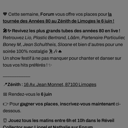
🧡 Cette semaine,
Forum
vous offre vos places pour
la
tournée des Années 80 au Zénith de Limoges le 6 juin !
🎤✨ Revivez les plus grands tubes des années 80 en live !
Retrouvez
Lio
,
Plastic Bertrand
,
Lââm
,
Partenaire Particulier
,
Boney M
,
Jean Schultheis
,
Sloane
et bien d’autres pour une
soirée 100% nostalgie 🕺🎶🔥
Un show festif à ne pas manquer pour chanter et danser sur
tous vos hits préférés ! ✨
____________
📍
Zénith :
16 Av. Jean Monnet, 87100 Limoges
📅 Rendez-vous le
6 juin
👉 Pour
gagner vos places
,
inscrivez-vous maintenant
ci-
dessous.
⏰
Jouez tous les matins entre 6h et 10h dans le Réveil
Collector avec Lionel et Nathalie sur Forum.