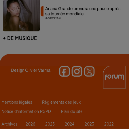
Ariana Grande prendra une pause après
sa tournée mondiale
4 août 2026
+ DE MUSIQUE
Design
Olivier Varma
Mentions légales
Règlements des jeux
Notice d’information RGPD
Plan du site
Archives
2026
2025
2024
2023
2022