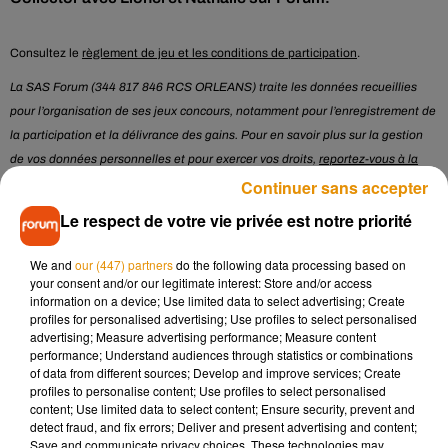
Consultez le
règlement de jeu et les conditions de participation
.
La SAS Forum (344 817 846 RCS ORLEANS) traite les données recueillies
pour l’organisation de ses jeux concours, notamment pour l’enregistrement de
la participation et la délivrance des gains. Pour en savoir plus sur la gestion
de vos données personnelles et pour exercer vos droits,
reportez-vous à la
notice d'information RGPD
.
Continuer sans accepter
Le respect de votre vie privée est notre priorité
* Champ obligatoire
We and
our (447) partners
do the following data processing based on
your consent and/or our legitimate interest: Store and/or access
Le jeu est terminé
information on a device; Use limited data to select advertising; Create
profiles for personalised advertising; Use profiles to select personalised
advertising; Measure advertising performance; Measure content
performance; Understand audiences through statistics or combinations
Musique
of data from different sources; Develop and improve services; Create
profiles to personalise content; Use profiles to select personalised
content; Use limited data to select content; Ensure security, prevent and
detect fraud, and fix errors; Deliver and present advertising and content;
Madonna sort enfin le remix de « Love
Save and communicate privacy choices. These technologies may