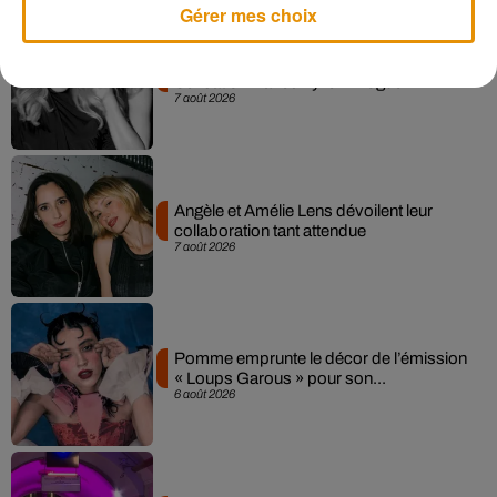
Gérer mes choix
Madonna sort enfin le remix de « Love
Sensation » avec Kylie Minogue
7 août 2026
Angèle et Amélie Lens dévoilent leur
collaboration tant attendue
7 août 2026
Pomme emprunte le décor de l’émission
« Loups Garous » pour son...
6 août 2026