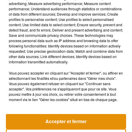
advertising; Measure advertising performance; Measure content
Une simple étreinte pourrait donc devenir un véritable outil
performance; Understand audiences through statistics or combinations
pour améliorer notre bien-être quotidien. Ces découvertes
of data from different sources; Develop and improve services; Create
ouvrent également des perspectives prometteuses pour les
profiles to personalise content; Use profiles to select personalised
content; Use limited data to select content; Ensure security, prevent and
traitements en santé mentale et la rééducation sensorielle,
detect fraud, and fix errors; Deliver and present advertising and content;
en intégrant la dimension corporelle dans la prise en charge
Save and communicate privacy choices. These technologies may
thérapeutique.
process personal data such as IP address and browsing data to offer
following functionalities: Identify devices based on information actively
requested; Use precise geolocation data; Match and combine data from
Dans un monde où le stress et l’isolement sont de plus en
other data sources; Link different devices; Identify devices based on
information transmitted automatically.
plus fréquents, réapprendre à se connecter physiquement
aux autres pourrait être une solution simple, mais puissante,
Vous pouvez accepter en cliquant sur "Accepter et fermer", ou affiner en
pour renforcer notre santé mentale. Ainsi, la prochaine fois
sélectionnant les finalités et/ou partenaires dans "Gérer mes choix".
Vous pouvez également refuser en cliquant sur "Continuer sans
que vous aurez l’occasion d’offrir ou de recevoir une étreinte,
accepter". Vos préférences ne s'appliqueront que pour ce site. Vous
souvenez-vous : ce geste naturel ne réchauffe pas
pouvez mettre à jour vos choix, ou retirer votre consentement à tout
seulement le cœur, il aide aussi le cerveau et l’esprit.
moment via le lien "Gérer les cookies" situé en bas de chaque page.
Accepter et fermer
Musique