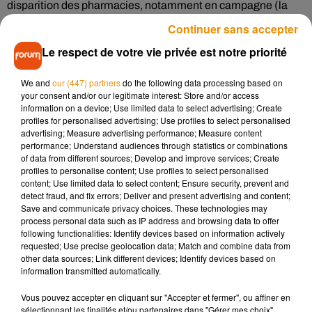
disparition des pharmacies, notamment en campagne (la
France a perdu 2.000 officines en 10 ans), revalorisation des
Continuer sans accepter
rémunérations, pénuries de médicaments, risque
Le respect de votre vie privée est notre priorité
d’assouplissement de la vente en ligne ou encore réforme
des études.
We and
our (447) partners
do the following data processing based on
your consent and/or our legitimate interest: Store and/or access
information on a device; Use limited data to select advertising; Create
A noter que plusieurs pharmacies resteront ouvertes ce jeudi
profiles for personalised advertising; Use profiles to select personalised
advertising; Measure advertising performance; Measure content
sur réquisitions des préfectures, afin d’assurer une
performance; Understand audiences through statistics or combinations
distribution des médicaments essentiels. La liste est à
of data from different sources; Develop and improve services; Create
retrouver sur le site des
Agences régionales de santé.
profiles to personalise content; Use profiles to select personalised
content; Use limited data to select content; Ensure security, prevent and
detect fraud, and fix errors; Deliver and present advertising and content;
Save and communicate privacy choices. These technologies may
process personal data such as IP address and browsing data to offer
following functionalities: Identify devices based on information actively
Musique
requested; Use precise geolocation data; Match and combine data from
other data sources; Link different devices; Identify devices based on
information transmitted automatically.
Pomme emprunte le décor de l’émission
Vous pouvez accepter en cliquant sur "Accepter et fermer", ou affiner en
« Loups Garous » pour son...
sélectionnant les finalités et/ou partenaires dans "Gérer mes choix".
6 août 2026