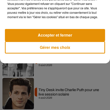
Vous pouvez également refuser en cliquant sur "Continuer sans
accepter". Vos préférences ne s'appliqueront que pour ce site. Vous
pouvez mettre à jour vos choix, ou retirer votre consentement à tout
moment via le lien "Gérer les cookies" situé en bas de chaque page.
La version réécrite de « Beautiful Day »
interprétée lors des...
6 août 2026
Accepter et fermer
Gérer mes choix
Après le film, bientôt une docu-série sur
le père de Michael Jackson
5 août 2026
Tiny Desk invite Charlie Puth pour une
live session solaire
4 août 2026