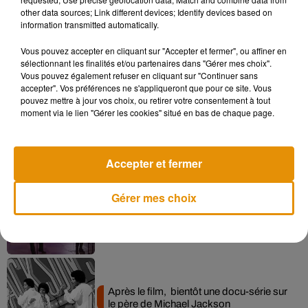
other data sources; Link different devices; Identify devices based on
Angèle et Amélie Lens dévoilent leur
information transmitted automatically.
collaboration tant attendue
7 août 2026
Vous pouvez accepter en cliquant sur "Accepter et fermer", ou affiner en
sélectionnant les finalités et/ou partenaires dans "Gérer mes choix".
Vous pouvez également refuser en cliquant sur "Continuer sans
accepter". Vos préférences ne s'appliqueront que pour ce site. Vous
pouvez mettre à jour vos choix, ou retirer votre consentement à tout
Pomme emprunte le décor de l’émission
moment via le lien "Gérer les cookies" situé en bas de chaque page.
« Loups Garous » pour son...
6 août 2026
Accepter et fermer
Gérer mes choix
La version réécrite de « Beautiful Day »
interprétée lors des...
6 août 2026
Après le film, bientôt une docu-série sur
le père de Michael Jackson