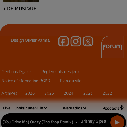
+ DE MUSIQUE
Design
Olivier Varma
Mentions légales
Règlements des jeux
Notice d’information RGPD
Plan du site
Archives
2026
2025
2024
2023
2022
Live :
Choisir une ville
Webradios
Podcasts
Britney Spears
(you Drive Me) Crazy (the Stop Remix)
-