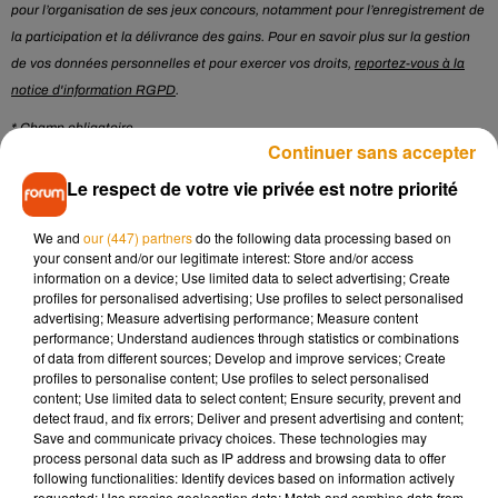
pour l’organisation de ses jeux concours, notamment pour l’enregistrement de
la participation et la délivrance des gains. Pour en savoir plus sur la gestion
de vos données personnelles et pour exercer vos droits,
reportez-vous à la
notice d'information RGPD
.
* Champ obligatoire
Continuer sans accepter
Le respect de votre vie privée est notre priorité
Le jeu est terminé
We and
our (447) partners
do the following data processing based on
your consent and/or our legitimate interest: Store and/or access
information on a device; Use limited data to select advertising; Create
Musique
profiles for personalised advertising; Use profiles to select personalised
advertising; Measure advertising performance; Measure content
performance; Understand audiences through statistics or combinations
of data from different sources; Develop and improve services; Create
Madonna sort enfin le remix de « Love
profiles to personalise content; Use profiles to select personalised
Sensation » avec Kylie Minogue
content; Use limited data to select content; Ensure security, prevent and
7 août 2026
detect fraud, and fix errors; Deliver and present advertising and content;
Save and communicate privacy choices. These technologies may
process personal data such as IP address and browsing data to offer
following functionalities: Identify devices based on information actively
requested; Use precise geolocation data; Match and combine data from