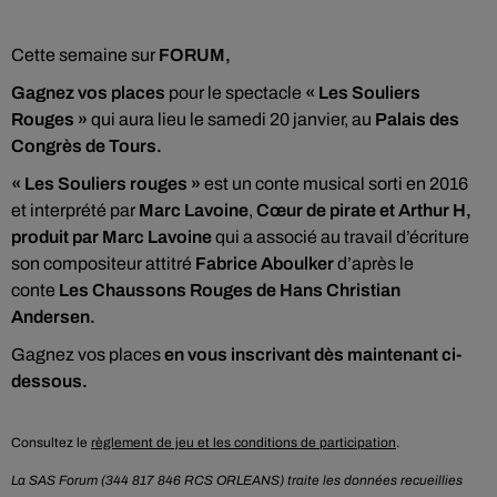
Cette semaine sur
FORUM,
Gagnez vos places
pour le spectacle
« Les Souliers
Rouges »
qui aura lieu le samedi 20 janvier, au
Palais des
Congrès de Tours.
« Les Souliers rouges »
est un conte musical sorti en 2016
et interprété par
Marc Lavoine
,
Cœur de pirate et Arthur H,
produit par Marc Lavoine
qui a associé au travail d’écriture
son compositeur attitré
Fabrice Aboulker
d’après le
conte
Les Chaussons Rouges de Hans Christian
Andersen.
Gagnez vos places
en vous inscrivant dès maintenant ci-
dessous.
Consultez le
règlement de jeu et les conditions de participation
.
La SAS Forum (344 817 846 RCS ORLEANS) traite les données recueillies