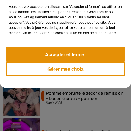
Vous pouvez accepter en cliquant sur "Accepter et fermer", ou affiner en
sélectionnant les finalités et/ou partenaires dans "Gérer mes choix".
Madonna sort enfin le remix de « Love
Vous pouvez également refuser en cliquant sur "Continuer sans
Sensation » avec Kylie Minogue
accepter". Vos préférences ne s'appliqueront que pour ce site. Vous
7 août 2026
pouvez mettre à jour vos choix, ou retirer votre consentement à tout
moment via le lien "Gérer les cookies" situé en bas de chaque page.
Accepter et fermer
Angèle et Amélie Lens dévoilent leur
collaboration tant attendue
7 août 2026
Gérer mes choix
Pomme emprunte le décor de l’émission
« Loups Garous » pour son...
6 août 2026