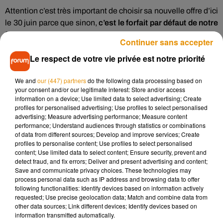
Attention c’est très important de choisir sa nouvelle offre d’ici
le 30 juin parce que sinon,
c’est le forfait par défaut de notre
fournisseur de gaz
que nous sera directement attribué. Et
Continuer sans accepter
malheureusement, ce forfait risque peut-être de coûter
plus
Le respect de votre vie privée est notre priorité
cher
que le précédent.
Pour choisir une nouvelle offre, vous pouvez vous rendre sur
We and
our (447) partners
do the following data processing based on
le site indépendant et gratuit :
comparateur.energie-info.fr
.
your consent and/or our legitimate interest: Store and/or access
information on a device; Use limited data to select advertising; Create
Ensuite, il faudra contacter son nouveau fournisseur pour
profiles for personalised advertising; Use profiles to select personalised
avoir un nouveau contrat, grâce aux références que l’on peut
advertising; Measure advertising performance; Measure content
retrouver
sur notre dernière facture de gaz
.
performance; Understand audiences through statistics or combinations
of data from different sources; Develop and improve services; Create
Enfin, pas de panique si l'on conserve l’offre par défaut parce
profiles to personalise content; Use profiles to select personalised
content; Use limited data to select content; Ensure security, prevent and
qu’elle nous semble la plus intéressante,
aucune coupure
detect fraud, and fix errors; Deliver and present advertising and content;
n’est à prévoir
dans ce cas précis.
Save and communicate privacy choices. These technologies may
process personal data such as IP address and browsing data to offer
following functionalities: Identify devices based on information actively
requested; Use precise geolocation data; Match and combine data from
other data sources; Link different devices; Identify devices based on
Musique
information transmitted automatically.