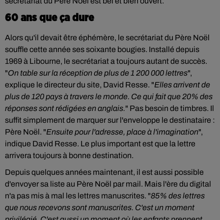
secrétariat du Père Noël est bel et bien ouvert.
60 ans que ça dure
Alors qu'il devait être éphémère, le secrétariat du Père Noël
souffle cette année ses soixante bougies. Installé depuis
1969 à Libourne, le secrétariat a toujours autant de succès.
"
On table sur la réception de plus de 1 200 000 lettres
",
explique le directeur du site, David Resse. "
Elles arrivent de
plus de 120 pays à travers le monde. Ce qui fait que 20% des
réponses sont rédigées en anglais.
" Pas besoin de timbres. Il
suffit simplement de marquer sur l'enveloppe le destinataire :
Père Noël. "
Ensuite pour l'adresse, place à l'imagination
",
indique David Resse. Le plus important est que la lettre
arrivera toujours à bonne destination.
Depuis quelques années maintenant, il est aussi possible
d'envoyer sa liste au Père Noël par mail. Mais l'ère du digital
n'a pas mis à mal les lettres manuscrites. "
85% des lettres
que nous recevons sont manuscrites. C'est un moment
privilégié. C'est aussi un moment où les enfants prennent