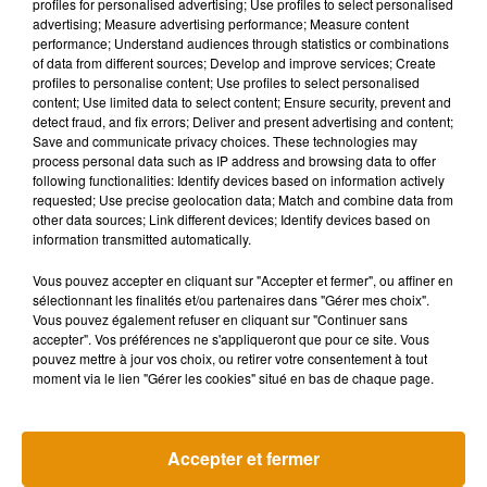
profiles for personalised advertising; Use profiles to select personalised
Des petits messages "mignons" et des
advertising; Measure advertising performance; Measure content
performance; Understand audiences through statistics or combinations
cadeaux pour les lutins
of data from different sources; Develop and improve services; Create
profiles to personalise content; Use profiles to select personalised
Patricia, lutin depuis trois ans, ouvre la pile de lettres posées
content; Use limited data to select content; Ensure security, prevent and
à côté d'elle. "
C'est toujours un moment très très touchant. Il
detect fraud, and fix errors; Deliver and present advertising and content;
Save and communicate privacy choices. These technologies may
y a pleins de petits mots très mignons à destination du Père
process personal data such as IP address and browsing data to offer
Noël et même à destination des lutins. On a aussi des petits
following functionalities: Identify devices based on information actively
cadeaux comme des bonbons ou même des petits objets
requested; Use precise geolocation data; Match and combine data from
other data sources; Link different devices; Identify devices based on
créés par les enfants eux-même
." Sur les lettres, la listes des
information transmitted automatically.
cadeaux à mettre sous le sapin la nuit du 24 au 25 décembre.
Mais aussi des petites attentions pour la famille. Et attention
Vous pouvez accepter en cliquant sur "Accepter et fermer", ou affiner en
sélectionnant les finalités et/ou partenaires dans "Gérer mes choix".
à ne pas oublier votre adresse en faisant votre lettre. "
Nous
Vous pouvez également refuser en cliquant sur "Continuer sans
avons beaucoup de très belles lettres où les enfants n'ont
accepter". Vos préférences ne s'appliqueront que pour ce site. Vous
pas indiqué leur adresse. Ca nous fait mal au coeur de ne pas
pouvez mettre à jour vos choix, ou retirer votre consentement à tout
moment via le lien "Gérer les cookies" situé en bas de chaque page.
pouvoir renvoyer une réponse.
"
Le secrétariat du Père Noël restera ouvert jusqu'au 6 janvier.
Mais un petit conseil : ne tardez pas à envoyer votre lettre.
Accepter et fermer
Après le 20 décembre, le Père Noël sera occupé à préparer