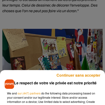
leur temps. Celui de dessiner, de décorer l'enveloppe. Des
choses que l'on ne peut pas faire via un écran.
"
Continuer sans accepter
Le respect de votre vie privée est notre priorité
Les plus belles lettres et enveloppes sont exposées dans les
We and
our (447) partners
do the following data processing based on
locaux du secrétariat du Père Noel
your consent and/or our legitimate interest: Store and/or access
Crédit :
Elodie Quesnel
information on a device; Use limited data to select advertising; Create