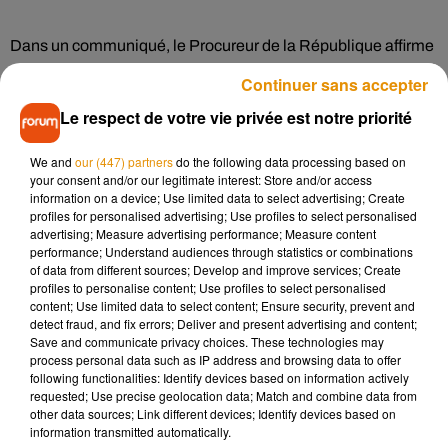
Dans un communiqué, le Procureur de la République affirme
que de la résine de cannabis a été retrouvé dans une
Continuer sans accepter
sacoche appartenant à l'une des victimes. Le parquet a par
Le respect de votre vie privée est notre priorité
ailleurs confirmé que le certificat d'assurance du scooter était
périmé. Deux enquêtes ont été ouvertes : l'une pour refus
We and
our (447) partners
do the following data processing based on
d'obtempérer aggravé par la mise en danger délibérée,
your consent and/or our legitimate interest: Store and/or access
l'autre pour homicide involontaire.
information on a device; Use limited data to select advertising; Create
profiles for personalised advertising; Use profiles to select personalised
advertising; Measure advertising performance; Measure content
performance; Understand audiences through statistics or combinations
Après l’accident, des échauffourées ont éclaté dans le
of data from different sources; Develop and improve services; Create
quartier Beaubreuil. Des véhicules ont été incendiés. Une
profiles to personalise content; Use profiles to select personalised
content; Use limited data to select content; Ensure security, prevent and
compagnie de CRS et un escadron de gendarmerie mobile
detect fraud, and fix errors; Deliver and present advertising and content;
ont été déployés.
Save and communicate privacy choices. These technologies may
process personal data such as IP address and browsing data to offer
following functionalities: Identify devices based on information actively
requested; Use precise geolocation data; Match and combine data from
other data sources; Link different devices; Identify devices based on
Musique
information transmitted automatically.