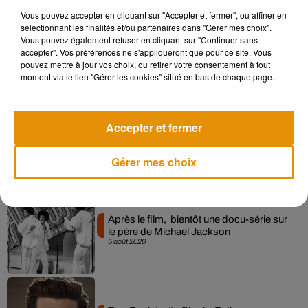
Vous pouvez accepter en cliquant sur "Accepter et fermer", ou affiner en
sélectionnant les finalités et/ou partenaires dans "Gérer mes choix".
Pomme emprunte le décor de l’émission
Vous pouvez également refuser en cliquant sur "Continuer sans
« Loups Garous » pour son...
accepter". Vos préférences ne s'appliqueront que pour ce site. Vous
6 août 2026
pouvez mettre à jour vos choix, ou retirer votre consentement à tout
moment via le lien "Gérer les cookies" situé en bas de chaque page.
Accepter et fermer
La version réécrite de « Beautiful Day »
interprétée lors des...
6 août 2026
Gérer mes choix
Après le film, bientôt une docu-série sur
le père de Michael Jackson
5 août 2026