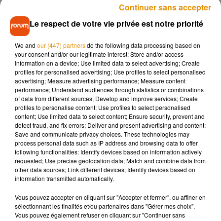
Continuer sans accepter
mois qui a mis près de 250 salariés au chômage partiel.
Le
Le respect de votre vie privée est notre priorité
ministre de l’Industrie, Roland Lescure, est attendu sur
place ce lundi 17 avril
pour la relance de la production dans
We and
our (447) partners
do the following data processing based on
la matinée. Il échangera également avec des élus locaux, la
your consent and/or our legitimate interest: Store and/or access
direction et les syndicats de l’entreprise. Roland Lescure
information on a device; Use limited data to select advertising; Create
s’était déjà déplacé chez Duralex au mois de septembre
profiles for personalised advertising; Use profiles to select personalised
advertising; Measure advertising performance; Measure content
2022 pour assurer à l’entreprise qu’elle pouvait compter sur
performance; Understand audiences through statistics or combinations
le soutien de l’Etat.
of data from different sources; Develop and improve services; Create
profiles to personalise content; Use profiles to select personalised
content; Use limited data to select content; Ensure security, prevent and
detect fraud, and fix errors; Deliver and present advertising and content;
Save and communicate privacy choices. These technologies may
Musique
process personal data such as IP address and browsing data to offer
following functionalities: Identify devices based on information actively
requested; Use precise geolocation data; Match and combine data from
other data sources; Link different devices; Identify devices based on
Madonna sort enfin le remix de « Love
information transmitted automatically.
Sensation » avec Kylie Minogue
7 août 2026
Vous pouvez accepter en cliquant sur "Accepter et fermer", ou affiner en
sélectionnant les finalités et/ou partenaires dans "Gérer mes choix".
Vous pouvez également refuser en cliquant sur "Continuer sans