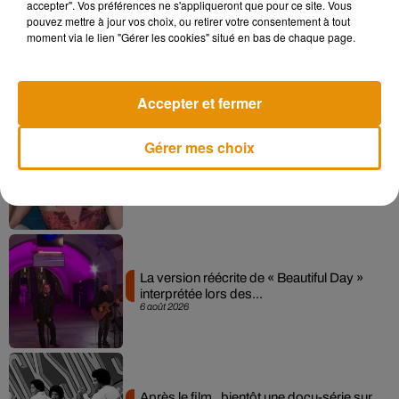
accepter". Vos préférences ne s'appliqueront que pour ce site. Vous
pouvez mettre à jour vos choix, ou retirer votre consentement à tout
moment via le lien "Gérer les cookies" situé en bas de chaque page.
Angèle et Amélie Lens dévoilent leur
collaboration tant attendue
7 août 2026
Accepter et fermer
Gérer mes choix
Pomme emprunte le décor de l’émission
« Loups Garous » pour son...
6 août 2026
La version réécrite de « Beautiful Day »
interprétée lors des...
6 août 2026
Après le film, bientôt une docu-série sur