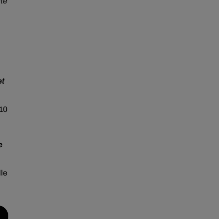
été
et
 10
e
lle