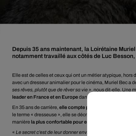
Depuis 35 ans maintenant, la Loirétaine Murie
notamment travaillé aux côtés de Luc Besson
Elle est de celles et ceux qui ont un métier atypique, hors
avec un dresseur animalier pour le cinéma, Muriel Bec a dé
ses rêves, plutôt que de rêver sa vie
», nous dit-elle. Une 
leader en France et en Europe
dans son domaine.
En 35 ans de carrière,
elle compte plus de 1000 projets à
le terme « dresseuse », elle se décrit plutôt comme une p
manière
la plus confortable pour eux
, afin qu’ils jouent l
«
Le secret c’est de leur donner envie d’avoir envie. Ma m