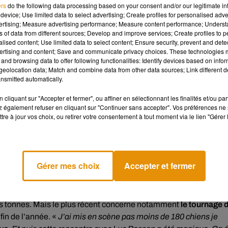
ers
do the following data processing based on your consent and/or our legitimate int
rce que quand ils voient des caméras, ils sont en première ligne
device; Use limited data to select advertising; Create profiles for personalised adver
c’est devenu quelque chose de positif
».
vertising; Measure advertising performance; Measure content performance; Unders
ns of data from different sources; Develop and improve services; Create profiles to 
le une armée d’animaliers confirmés, «
qui sont tous dans la mê
alised content; Use limited data to select content; Ensure security, prevent and detect
imaux
», précise-t-elle. Avec eux, elle a pu développer il y a 8 ans
ertising and content; Save and communicate privacy choices. These technologies
male
». Le public est invité à venir partager un moment avec ses
and browsing data to offer following functionalities: Identify devices based on infor
eolocation data; Match and combine data from other data sources; Link different de
 aux humains qu’ils ne connaissent pas.
nsmitted automatically.
cliquant sur "Accepter et fermer", ou affiner en sélectionnant les finalités et/ou pa
 également refuser en cliquant sur "Continuer sans accepter". Vos préférences ne 
tre à jour vos choix, ou retirer votre consentement à tout moment via le lien "Gérer 
fiche un CV impressionnant, ou plutôt devrait-on dire ses animau
Gérer mes choix
Accepter et fermer
 acteurs ; des expériences toute plus enrichissantes les unes qu
s tonnes. Mais le plus récent concerne notamment
le tournage 
 fin de l’année. «
J’ai mis en scène pas moins de 180 chiens je