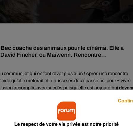
l Bec coache des animaux pour le cinéma. Elle a
, David Fincher, ou Maïwenn. Rencontre…
 du commun, et qui en font rêver plus d’un ! Après une rencontre
cidé qu’elle mêlerait elle-aussi ses deux passions, pour «
vivre
mission accomplie avec succès puisqu’elle est aujourd’hui
deven
Contin
 son actif, avec en moyenne, 10 longs métrages par an.
Refusa
réparatrice, qui accompagne ses animaux sur les tournages, de l
eur propre rôle face à la caméra.
Le respect de votre vie privée est notre priorité
éthode, elle consiste à les accompagner et les amener à une