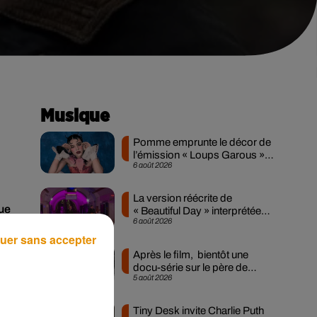
Musique
Pomme emprunte le décor de
l’émission « Loups Garous »
6 août 2026
pour son...
La version réécrite de
ue
« Beautiful Day » interprétée
6 août 2026
lors des...
uer sans accepter
nt
Après le film, bientôt une
a
docu-série sur le père de
5 août 2026
Michael Jackson
Tiny Desk invite Charlie Puth