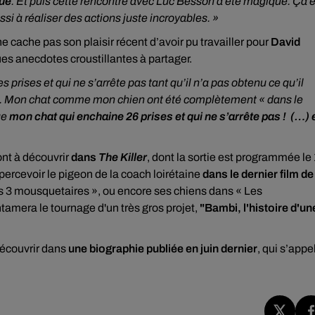
que
. Et puis cette rencontre avec Luc Besson a été magique. Ça 
i à réaliser des actions juste incroyables. »
e cache pas son plaisir récent d’avoir pu travailler pour
David
es anecdotes croustillantes à partager.
 prises et qui ne s’arrête pas tant qu’il n’a pas obtenu ce qu’il
le. Mon chat comme mon chien ont été complètement « dans le
ue
mon chat qui enchaine 26 prises et qui ne s’arrête pas ! (…) 
ont à découvrir
dans
The Killer
, dont la sortie est programmée le
ercevoir le pigeon de la coach loirétaine
dans le dernier film de
Les 3 mousquetaires », ou encore ses chiens dans « Les
tamera le tournage d'un très gros projet,
"Bambi, l'histoire d'un
 découvrir dans
une biographie publiée en juin dernier
, qui s’appe