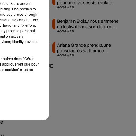
pour une live session solaire
erest: Store and/or
 en
4 août 2026
tising; Use profiles to
tand audiences through
personalise content; Use
me
Benjamin Biolay nous emmène
 fraud, and fix errors;
en festival dans son dernier
 may process personal
4 août 2026
clip
mation actively
vices; Identify devices
Ariana Grande prendra une
pause après sa tournée
4 août 2026
mondiale
rtenaires dans "Gérer
s'appliqueront que pour
+ DE MUSIQUE
les cookies" situé en
x.
e
de