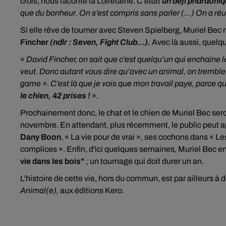
crois
, nous raconte la Loirétaine.
C’était
un défi pharaoni
que du bonheur. On s’est compris sans parler (…) On a réuss
Si elle rêve de tourner avec Steven Spielberg, Muriel Bec n
Fincher
(ndlr : Seven, Fight Club…).
Avec là aussi, quelqu
«
David Fincher, on sait que c’est quelqu’un qui enchaine les
veut. Donc autant vous dire qu’avec un animal, on tremb
game ». C’est là que je vois que mon travail paye, parce q
le chien, 42 prises !
».
Prochainement donc, le chat et le chien de Muriel Bec ser
novembre. En attendant, plus récemment, le public peut ap
Dany Boon
, « La vie pour de vrai », ses cochons dans « 
complices ». Enfin, d'ici quelques semaines, Muriel Bec en
vie dans les bois"
; un tournage qui doit durer un an.
L’histoire de cette vie, hors du commun, est par ailleurs à
Animal(e),
aux éditions Kero.