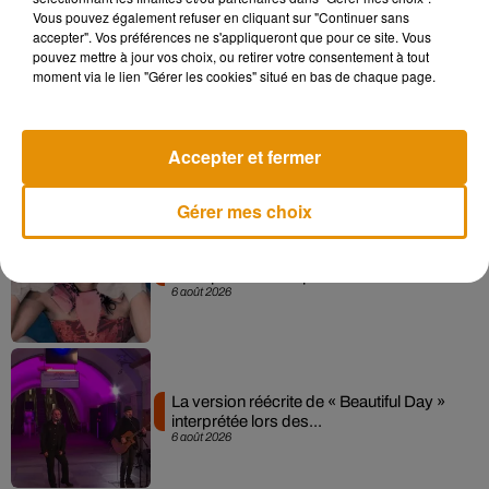
7 août 2026
Vous pouvez également refuser en cliquant sur "Continuer sans
accepter". Vos préférences ne s'appliqueront que pour ce site. Vous
pouvez mettre à jour vos choix, ou retirer votre consentement à tout
moment via le lien "Gérer les cookies" situé en bas de chaque page.
Angèle et Amélie Lens dévoilent leur
collaboration tant attendue
7 août 2026
Accepter et fermer
Gérer mes choix
Pomme emprunte le décor de l’émission
« Loups Garous » pour son...
6 août 2026
La version réécrite de « Beautiful Day »
interprétée lors des...
6 août 2026