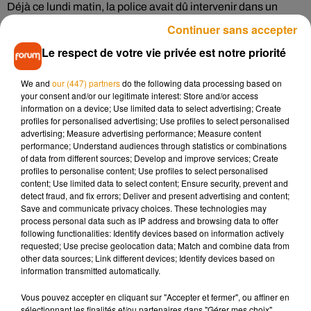
Déjà ce lundi matin, la police avait dû intervenir dans un
autre établissement de l’agglomération, le collège Saint-
Continuer sans accepter
Exupéry, à Saint-Jean-de-Braye. Dans la nuit de dimanche à
Le respect de votre vie privée est notre priorité
lundi, les locaux ont été recouverts de tags menaçants,
sexistes et homophobes, sans que l’on sache pour le
We and
our (447) partners
do the following data processing based on
moment si les deux affaires sont liées.
your consent and/or our legitimate interest: Store and/or access
information on a device; Use limited data to select advertising; Create
profiles for personalised advertising; Use profiles to select personalised
advertising; Measure advertising performance; Measure content
En 2021, plusieurs lycées d’Orléans avaient déjà été
performance; Understand audiences through statistics or combinations
évacués après une succession de fausses alertes à la
of data from different sources; Develop and improve services; Create
profiles to personalise content; Use profiles to select personalised
bombe.
content; Use limited data to select content; Ensure security, prevent and
detect fraud, and fix errors; Deliver and present advertising and content;
Save and communicate privacy choices. These technologies may
process personal data such as IP address and browsing data to offer
following functionalities: Identify devices based on information actively
Musique
requested; Use precise geolocation data; Match and combine data from
other data sources; Link different devices; Identify devices based on
information transmitted automatically.
Madonna sort enfin le remix de « Love
Vous pouvez accepter en cliquant sur "Accepter et fermer", ou affiner en
Sensation » avec Kylie Minogue
sélectionnant les finalités et/ou partenaires dans "Gérer mes choix".