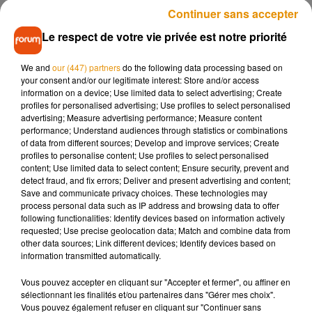
peine pour le moment à en trouver.
Continuer sans accepter
Pourtant, pas besoin d’être diplômé dans le domaine pour
Le respect de votre vie privée est notre priorité
proposer son aide. «
Il faut simplement être à l’écoute des
enfants, de leurs besoins, précise Catherine Quach. Si on a
We and
our (447) partners
do the following data processing based on
your consent and/or our legitimate interest: Store and/or access
des aptitudes artistiques, théâtrales ou sportives, c’est un
information on a device; Use limited data to select advertising; Create
plus. Mais simplement l’envie d’aider et de passer un
profiles for personalised advertising; Use profiles to select personalised
moment avec des enfants qui sortent un petit peu du
advertising; Measure advertising performance; Measure content
performance; Understand audiences through statistics or combinations
commun, ça suffit
».
of data from different sources; Develop and improve services; Create
profiles to personalise content; Use profiles to select personalised
content; Use limited data to select content; Ensure security, prevent and
.
detect fraud, and fix errors; Deliver and present advertising and content;
Save and communicate privacy choices. These technologies may
process personal data such as IP address and browsing data to offer
following functionalities: Identify devices based on information actively
requested; Use precise geolocation data; Match and combine data from
other data sources; Link different devices; Identify devices based on
information transmitted automatically.
L’association peut également encore accueillir des enfants
lors de ces ateliers, qui ont lieu tous les mercredis de 15h à
Vous pouvez accepter en cliquant sur "Accepter et fermer", ou affiner en
16h30, hors vacances scolaires. Plus d’infos
sur le site
sélectionnant les finalités et/ou partenaires dans "Gérer mes choix".
Vous pouvez également refuser en cliquant sur "Continuer sans
internet de l’association
et sur sa page Facebook.