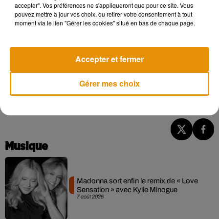
accepter". Vos préférences ne s'appliqueront que pour ce site. Vous
pouvez mettre à jour vos choix, ou retirer votre consentement à tout
moment via le lien "Gérer les cookies" situé en bas de chaque page.
Cet élément est masqué compte-tenu du refus du
dépôt de cookies que vous avez exprimé. Si vous
souhaitez l'afficher, merci de nous donner votre accord
Accepter et fermer
en cliquant sur le bouton ci-dessous.
Gérer mes choix
Afficher l'élément
Musique
Madonna sort enfin le remix de « Love
Sensation » avec Kylie Minogue
7 août 2026