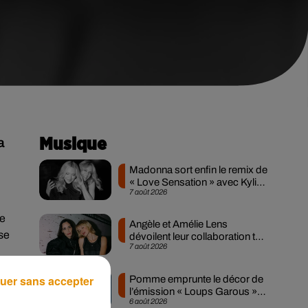
a
Musique
Madonna sort enfin le remix de
« Love Sensation » avec Kylie
7 août 2026
Minogue
te
Angèle et Amélie Lens
se
dévoilent leur collaboration tant
7 août 2026
attendue
uer sans accepter
Pomme emprunte le décor de
l’émission « Loups Garous »
6 août 2026
pour son...