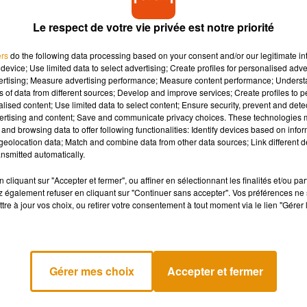
Le respect de votre vie privée est notre priorité
l’objet d’une enquête sociale dès qu’un fait est signalé, afin
ers
do the following data processing based on your consent and/or our legitimate int
ette dernière. L’association Aide aux victimes du Loiret est char
device; Use limited data to select advertising; Create profiles for personalised adver
, pendant la garde à vue du prévenu.
« Pour les victimes, il est ai
vertising; Measure advertising performance; Measure content performance; Unders
k-Puren.
« Cela permet aussi d’aller chercher des personnes qui
ns of data from different sources; Develop and improve services; Create profiles to 
alised content; Use limited data to select content; Ensure security, prevent and detect
ertising and content; Save and communicate privacy choices. These technologies
and browsing data to offer following functionalities: Identify devices based on infor
eolocation data; Match and combine data from other data sources; Link different de
s anti-rapprochement
nsmitted automatically.
cliquant sur "Accepter et fermer", ou affiner en sélectionnant les finalités et/ou pa
 également refuser en cliquant sur "Continuer sans accepter". Vos préférences ne 
tre à jour vos choix, ou retirer votre consentement à tout moment via le lien "Gérer 
illeur dispositif à mettre en place. Outre les ordonnances de
, par exemple), les
téléphones grave danger (TGD) et les
s proposés.
« A mon arrivée en 2019, nous disposions de 5 TGD
ique Marie-Cécile Santin, substitut du procureur.
« 11 ont été
Gérer mes choix
Accepter et fermer
hones permettent de
joindre en priorité le 17
, et le conjoint ou ex
 dispose.