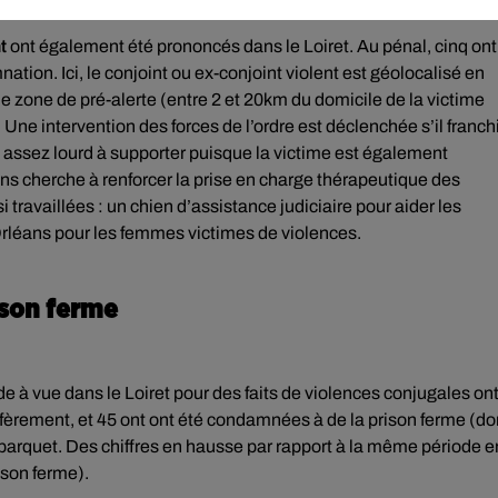
t
ont également été prononcés dans le Loiret. Au pénal, cinq ont
on. Ici, le conjoint ou ex-conjoint violent est géolocalisé en
zone de pré-alerte (entre 2 et 20km du domicile de la victime
. Une intervention des forces de l’ordre est déclenchée s’il franch
tre assez lourd à supporter puisque la victime est également
ans cherche à renforcer la prise en charge thérapeutique des
 travaillées : un chien d’assistance judiciaire pour aider les
’Orléans pour les femmes victimes de violences.
ison ferme
de à vue dans le Loiret pour des faits de violences conjugales on
n défèrement, et 45 ont ont été condamnées à de la prison ferme (do
e parquet. Des chiffres en hausse par rapport à la même période e
ison ferme).