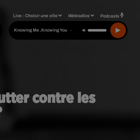
Live :
Choisir une ville
Webradios
Podcasts
Abba
-
Knowing Me ,knowing You
utter contre les
?