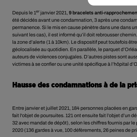
er
Depuis le 1
janvier 2021,
9 bracelets anti-rapprochemen
été décidés avant une condamnation, 3 après une condamnati
permanence. Si le mis en cause pénètre dans une dans une 
suivant les cas), il est informé qu’il doit rebrousser chemin
la zone d’alerte (1 à 10km). Le dispositif peut toutefois ê
géolocalisée au quotidien. En parallèle, le parquet d’Orlé
auteurs de violences conjugales. D’autres pistes sont aussi
victimes à se confier ou une unité spécifique à l’hôpital d
Hausse des condamnations à de la pr
Entre janvier et juillet 2021, 184 personnes placées en gar
fait l'objet de poursuites. 121 ont ensuite fait l’objet d’u
32 avec mandat de dépôt), selon les chiffres fournis par l
2020 (136 gardes à vue, 100 défèrements, 26 peines de pr