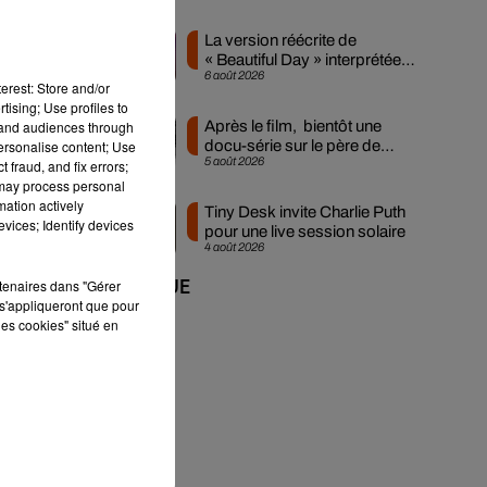
La version réécrite de
« Beautiful Day » interprétée
6 août 2026
lors des...
erest: Store and/or
gée
tising; Use profiles to
nsi
tand audiences through
Après le film, bientôt une
personalise content; Use
docu-série sur le père de
5 août 2026
 fraud, and fix errors;
Michael Jackson
 may process personal
mation actively
Tiny Desk invite Charlie Puth
vices; Identify devices
pour une live session solaire
4 août 2026
rtenaires dans "Gérer
+ DE MUSIQUE
s'appliqueront que pour
les cookies" situé en
-