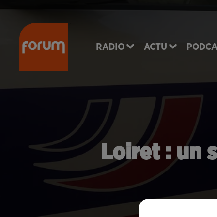
RADIO
ACTU
PODCA
Loiret : un