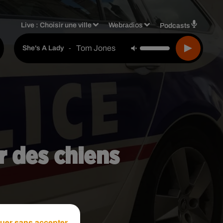
Live :
Choisir une ville
Webradios
Podcasts
Tom Jones
-
She's A Lady
r des chiens
uer sans accepter