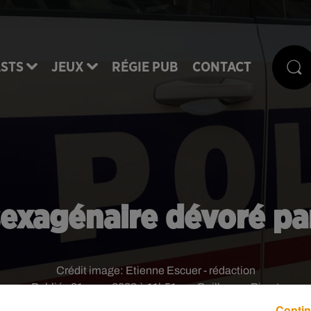
STS
JEUX
RÉGIE PUB
CONTACT
 sexagénaire dévoré pa
Crédit image:
Etienne Escuer - rédaction
Publié : 21 mars 2022 à 11h51 par Guillaume Pivert
Contin