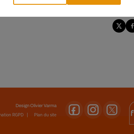
Design
Olivier Varma
rmation RGPD
Plan du site