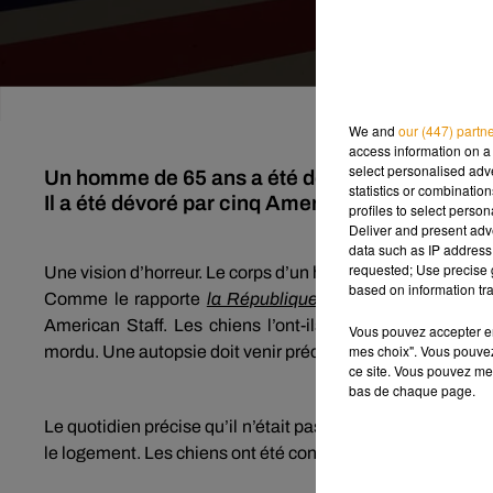
We and
our (447) partn
access information on a 
select personalised ad
Un homme de 65 ans a été découvert mort same
statistics or combinatio
Il a été dévoré par cinq American Staff.
profiles to select person
Deliver and present adv
data such as IP address 
requested; Use precise g
Une vision d’horreur. Le corps d’un homme a été découvert
based on information tra
Comme le rapporte
la République du Centre
, l’indivi
American Staff. Les chiens l’ont-ils attaqué ou l’homme
Vous pouvez accepter en 
mes choix". Vous pouvez
mordu. Une autopsie doit venir préciser les circonstances
ce site. Vous pouvez met
bas de chaque page.
Le quotidien précise qu’il n’était pas le propriétaire de c
le logement. Les chiens ont été confiés à la SPA où ils sero