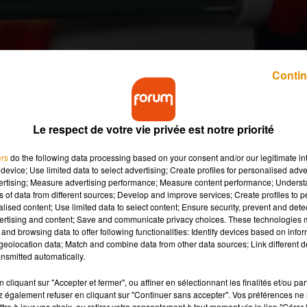
Contin
u ? Anthony Néau a créé son propre club dans le Loir
Ligue 1 !
Le respect de votre vie privée est notre priorité
ers
do the following data processing based on your consent and/or our legitimate int
device; Use limited data to select advertising; Create profiles for personalised adver
ntés le week-end dernier à Saint-Pryvé-Saint-Mesmin, à l’occasio
vertising; Measure advertising performance; Measure content performance; Unders
nouveaux pensionnaires de Ligue 1
, qui étaient chargés par la
ns of data from different sources; Develop and improve services; Create profiles to 
vènement. Un nouveau challenge pour le club orléanais, qui
alised content; Use limited data to select content; Ensure security, prevent and detect
ertising and content; Save and communicate privacy choices. These technologies
and browsing data to offer following functionalities: Identify devices based on infor
aby-foot, mais pour qui ça ne suffisait plus de jouer seulement
eolocation data; Match and combine data from other data sources; Link different de
nsmitted automatically.
avait pas dans le coin, alors j’ai créé le mien
», nous explique-t-il
cliquant sur "Accepter et fermer", ou affiner en sélectionnant les finalités et/ou pa
 également refuser en cliquant sur "Continuer sans accepter". Vos préférences ne 
tre à jour vos choix, ou retirer votre consentement à tout moment via le lien "Gérer 