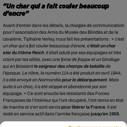
"Un char qui a fait couler beaucoup
d’encre"
Avant d’entrer dans les détails, la chargée de communication
pour l’association des Amis du Musée des Blindés et de la
cavalerie, Tiphaine Verley, nous fait les présentations :
« c’est
un char qui a fait couler beaucoup d’encre,
c’était un char
star du IIIème Reich
. Il était adulé par ses équipages et très
craint par les alliés, avec une force de frappe et un blindage
qui en faisaient
le seigneur des champs de bataille
de
l’époque. Le nôtre, le numéro 114 a été produit en avril 1944,
il a été envoyé en Normandie
pour le débarquement
. Mais
suite à un choc, il a été stoppé et abandonné par son
équipage. »
Ce sont ensuite les résistants des Forces
Françaises de l’Intérieur qui l’ont récupéré, l’ont remis en état
de marche et s’en sont servis
pour libérer la France
. Il est
resté en service actif dans l’armée française
jusqu’en 1955
.
Alors que la mécanique de la machine n’a plus fonctionné