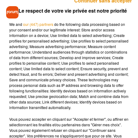
Continuer sans accepter
depuis près de 70 ans, elle a été démontée en décembre
Le respect de votre vie privée est notre priorité
2022 et les bénévoles ont été agréablement surpris de voir
qu’elle était encore
en excellent état de conservation
.
We and
our (447) partners
do the following data processing based on
« C’était
une demande très forte des passionnés
, des
your consent and/or our legitimate interest: Store and/or access
bénévoles de l’association, de par sa rareté, son aura, son
information on a device; Use limited data to select advertising; Create
histoire particulière avec ce changement de drapeau. Il y a un
profiles for personalised advertising; Use profiles to select personalised
advertising; Measure advertising performance; Measure content
enjeu historique et patrimonial »
, poursuit la chargée de
performance; Understand audiences through statistics or combinations
communication.
of data from different sources; Develop and improve services; Create
profiles to personalise content; Use profiles to select personalised
content; Use limited data to select content; Ensure security, prevent and
detect fraud, and fix errors; Deliver and present advertising and content;
Objectif atteint
Save and communicate privacy choices. These technologies may
process personal data such as IP address and browsing data to offer
À l’origine de
la campagne de financement participatif
,
following functionalities: Identify devices based on information actively
requested; Use precise geolocation data; Match and combine data from
l’association avait fixé la cagnotte
à 150.000 euros
.
other data sources; Link different devices; Identify devices based on
Cagnotte aujourd’hui dépassée grâce à la participation de
information transmitted automatically.
nombreux donateurs.
« L’objectif, c’est qui roule, que l’on
puisse réétendre un vrai bruit de moteur. Car aujourd’hui, le
Vous pouvez accepter en cliquant sur "Accepter et fermer", ou affiner en
sélectionnant les finalités et/ou partenaires dans "Gérer mes choix".
seul qui roule n’a plus son moteur d’origine. On veut
Vous pouvez également refuser en cliquant sur "Continuer sans
entendre le vrai cri du tigre,
on va donc le restaurer
accepter". Vos préférences ne s'appliqueront que pour ce site. Vous