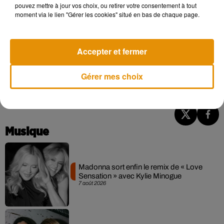
entièrement
»
, explique Tiphaine Verley.
pouvez mettre à jour vos choix, ou retirer votre consentement à tout
moment via le lien "Gérer les cookies" situé en bas de chaque page.
La restauration du bloc moteur va être confiée
à une
entreprise spécialisée
. Tout le reste sera restauré par
l’atelier du Musée des Blindés qui comprend quatre ouvriers
Accepter et fermer
d’État. Et pour entendre le tigre rugir à nouveau, il n’y a
cependant
pas de date officielle
. Tiphaine Verley assure
Gérer mes choix
vouloir faire ça bien, mais pas trop vite.
Musique
Madonna sort enfin le remix de « Love
Sensation » avec Kylie Minogue
7 août 2026