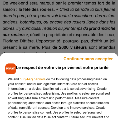
Ce week-end sera marqué par le premier temps fort de la
saison :
la fête des rosiers
.
« C’est la période la plus fleurie
dans le parc, où on pourra voir toute la collection : des rosiers
anciens, botaniques, ou encore des rosiers lianes dans les
arbres. Il y aura aussi l’édition du printemps
du grand marché
aux rosiers
»
, décrit la propriétaire et responsable des lieux,
Floriane Dittière. L’opportunité, pourquoi pas, d’offrir un joli
présent à sa mère. Plus
de 2000 visiteurs
sont attendus
durant tout le week-end.
Continuer sans accepter
Le respect de votre vie privée est notre priorité
"Il faut qu’on arrête d’acheter des
fleurs qui ont été produites à l’autre
We and
our (447) partners
do the following data processing based on
your consent and/or our legitimate interest: Store and/or access
bout du monde"
information on a device; Use limited data to select advertising; Create
profiles for personalised advertising; Use profiles to select personalised
La propriétaire des Chemins de la rose ne s’arrête pas là
advertising; Measure advertising performance; Measure content
performance; Understand audiences through statistics or combinations
puisqu’elle propose aussi au printemps plusieurs ateliers
of data from different sources; Develop and improve services; Create
floraux. Une nouvelle animation est prévue le samedi 10 juin
profiles to personalise content; Use profiles to select personalised
prochain. Floriane Dittière explique ce qui nous attend :
« on
content; Use limited data to select content; Ensure security, prevent and