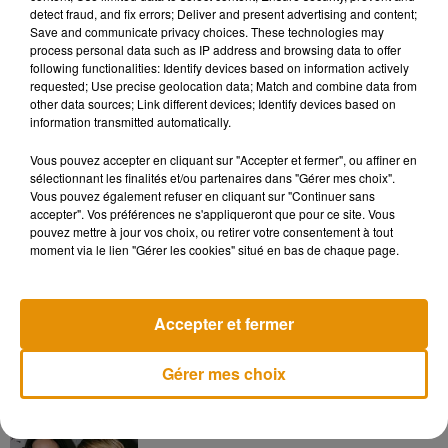
detect fraud, and fix errors; Deliver and present advertising and content;
travaille avec une fleuriste en événementiel pour faire de la
Save and communicate privacy choices. These technologies may
composition florale. Elle vient présenter au grand public son
process personal data such as IP address and browsing data to offer
travail et ce que l’on peut faire avec quelques fleurs et des
following functionalities: Identify devices based on information actively
requested; Use precise geolocation data; Match and combine data from
branches dans son jardin, et on peut faire de supers
other data sources; Link different devices; Identify devices based on
compositions. Il faut qu’on arrête d’acheter des fleurs qui ont
information transmitted automatically.
été produites à l’autre bout du monde alors que l’on peut faire
des choses très sympas dans son jardin ».
Vous pouvez accepter en cliquant sur "Accepter et fermer", ou affiner en
sélectionnant les finalités et/ou partenaires dans "Gérer mes choix".
Vous pouvez également refuser en cliquant sur "Continuer sans
accepter". Vos préférences ne s'appliqueront que pour ce site. Vous
pouvez mettre à jour vos choix, ou retirer votre consentement à tout
moment via le lien "Gérer les cookies" situé en bas de chaque page.
Musique
Accepter et fermer
Madonna sort enfin le remix de « Love
Sensation » avec Kylie Minogue
7 août 2026
Gérer mes choix