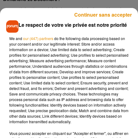
10h à 18h Marché de la Jeune Création Indépendante,
Continuer sans accepter
Chais Magelis, par le collectif des Hiboux et Magelis
Le respect de votre vie privée est notre priorité
Samedi 16 Décembre :
We and
our (447) partners
do the following data processing based on
your consent and/or our legitimate interest: Store and/or access
information on a device; Use limited data to select advertising; Create
profiles for personalised advertising; Use profiles to select personalised
9h30 à 16h La Ferme pédagogique, Place New York
advertising; Measure advertising performance; Measure content
performance; Understand audiences through statistics or combinations
11h à 18h Supermarché du Bêta, rue Leclerc Chauvin,
of data from different sources; Develop and improve services; Create
par Saxifraga
profiles to personalise content; Use profiles to select personalised
14h à 18h Balade en petit train des Valois, départ place
content; Use limited data to select content; Ensure security, prevent and
detect fraud, and fix errors; Deliver and present advertising and content;
Saint Martial
Save and communicate privacy choices. These technologies may
14h30 Projection d’un film d’animation (en cours de
process personal data such as IP address and browsing data to offer
sélection), cinéma de la Cité, par Magelis
following functionalities: Identify devices based on information actively
requested; Use precise geolocation data; Match and combine data from
17h30 Déambulation de la Cie Le Passage « Les
other data sources; Link different devices; Identify devices based on
anges et le ramoneur » départ rue Goscinny vers le
information transmitted automatically.
square Saint André
Vous pouvez accepter en cliquant sur "Accepter et fermer", ou affiner en