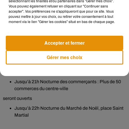
sélectionnant les finalités et/ou partenaires dans "Gérer mes choix".
Vous pouvez également refuser en cliquant sur "Continuer sans
Dimanche 17 Décembre :
accepter". Vos préférences ne s'appliqueront que pour ce site. Vous
pouvez mettre à jour vos choix, ou retirer votre consentement à tout
9h30 à 16h La Ferme pédagogique, Place New York
moment via le lien "Gérer les cookies" situé en bas de chaque page.
14h à 18h Balade en petit train des Valois, départ place
Saint Martial
10h à 18h Marché de Noël, espace Lunesse, par le
Accepter et fermer
Comité des fêtes et la Chambre d’agriculture de la
Charente
Gérer mes choix
Vendredi 22 Décembre :
Jusqu’à 21h Nocturne des commerçants : Plus de 50
commerces du centre-ville
seront ouverts
Jusqu’à 22h Nocturne du Marché de Noël, place Saint
Martial