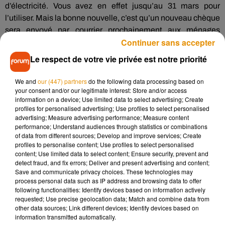
d’électricité. Vous avez en effet jusqu’au 31 mars pour
l’utiliser. Mais la bonne nouvelle, c’est qu’un nouveau chèque
sera envoyé par courrier prochainement aux ménages
Continuer sans accepter
concernés.
Le respect de votre vie privée est notre priorité
C’est aussi
la fin des titres-restaurants 2023
dématérialisés
. Dès aujourd’hui, ils ne sont plus valables.
We and
our (447) partners
do the following data processing based on
Dernière petite mauvaise pour notre portefeuille si vous
your consent and/or our legitimate interest: Store and/or access
fumez :
le prix des cigarettes qui continue encore et
information on a device; Use limited data to select advertising; Create
toujours d’augmenter
. Une hausse de 50 à 75 centimes
profiles for personalised advertising; Use profiles to select personalised
advertising; Measure advertising performance; Measure content
selon les paquets. Pour le détail, vous pouvez vous rendez
performance; Understand audiences through statistics or combinations
sur le site Internet des douanes.
of data from different sources; Develop and improve services; Create
profiles to personalise content; Use profiles to select personalised
content; Use limited data to select content; Ensure security, prevent and
detect fraud, and fix errors; Deliver and present advertising and content;
Save and communicate privacy choices. These technologies may
process personal data such as IP address and browsing data to offer
following functionalities: Identify devices based on information actively
requested; Use precise geolocation data; Match and combine data from
other data sources; Link different devices; Identify devices based on
Musique
information transmitted automatically.