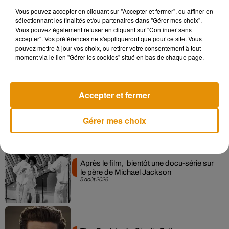
Vous pouvez accepter en cliquant sur "Accepter et fermer", ou affiner en
sélectionnant les finalités et/ou partenaires dans "Gérer mes choix".
Pomme emprunte le décor de l’émission
Vous pouvez également refuser en cliquant sur "Continuer sans
« Loups Garous » pour son...
accepter". Vos préférences ne s'appliqueront que pour ce site. Vous
6 août 2026
pouvez mettre à jour vos choix, ou retirer votre consentement à tout
moment via le lien "Gérer les cookies" situé en bas de chaque page.
Accepter et fermer
La version réécrite de « Beautiful Day »
interprétée lors des...
6 août 2026
Gérer mes choix
Après le film, bientôt une docu-série sur
le père de Michael Jackson
5 août 2026