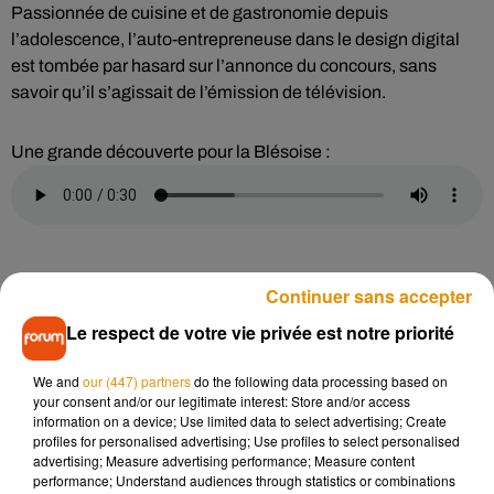
Passionnée de cuisine et de gastronomie depuis
l’adolescence, l’auto-entrepreneuse dans le design digital
est tombée par hasard sur l’annonce du concours, sans
savoir qu’il s’agissait de l’émission de télévision.
Une grande découverte pour la Blésoise :
Continuer sans accepter
C’était aussi le premier concours culinaire auquel Alice
Huard participait. Un défi pour la passionnée, qui souhaitait
Le respect de votre vie privée est notre priorité
avoir les avis de grands chefs, mais aussi se prouver de quoi
elle était capable, avec toutes les difficultés que cela
We and
our (447) partners
do the following data processing based on
comporte :
your consent and/or our legitimate interest: Store and/or access
information on a device; Use limited data to select advertising; Create
profiles for personalised advertising; Use profiles to select personalised
Alice Huard :
advertising; Measure advertising performance; Measure content
performance; Understand audiences through statistics or combinations