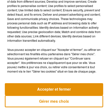
of data from different sources; Develop and improve services; Create
profiles to personalise content; Use profiles to select personalised
content; Use limited data to select content; Ensure security, prevent and
detect fraud, and fix errors; Deliver and present advertising and content;
Save and communicate privacy choices. These technologies may
process personal data such as IP address and browsing data to offer
Depuis la fin de l’émission, Alice a décidé de proposer ses
following functionalities: Identify devices based on information actively
services de chef à domicile dans le bassin genevois et à
requested; Use precise geolocation data; Match and combine data from
Paris. Néanmoins, pas de reconversion en vue. La jeune
other data sources; Link different devices; Identify devices based on
information transmitted automatically.
femme souhaite garder son entreprise spécialisée dans le
design digital.
Vous pouvez accepter en cliquant sur "Accepter et fermer", ou affiner en
sélectionnant les finalités et/ou partenaires dans "Gérer mes choix".
Nouvel épisode ce mardi soir de Masterchef, à suivre sur
Vous pouvez également refuser en cliquant sur "Continuer sans
France 2 à partir de 21h10.
accepter". Vos préférences ne s'appliqueront que pour ce site. Vous
pouvez mettre à jour vos choix, ou retirer votre consentement à tout
moment via le lien "Gérer les cookies" situé en bas de chaque page.
Musique
Accepter et fermer
Gérer mes choix
Madonna sort enfin le remix de « Love
Sensation » avec Kylie Minogue