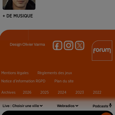
+ DE MUSIQUE
Design
Olivier Varma
Mentions légales
Règlements des jeux
Notice d’information RGPD
Plan du site
Archives
2026
2025
2024
2023
2022
Live :
Choisir une ville
Webradios
Podcasts