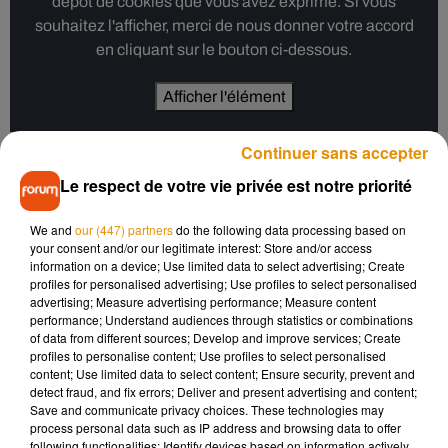
dépôt de cookies que vous avez exprimé. Si vous
souhaitez l'afficher, merci de nous donner votre accord
en cliquant sur le bouton ci-dessous.
Afficher l'élément
Continuer sans accepter
Exclusivement vendu en Chine
Le respect de votre vie privée est notre priorité
We and
our (447) partners
do the following data processing based on
Et non, ce n’est pas une blague. Cette glace à l’herbe
your consent and/or our legitimate interest: Store and/or access
aromatique dont le goût est parfois comparé à celui du savon
information on a device; Use limited data to select advertising; Create
profiles for personalised advertising; Use profiles to select personalised
par ceux qui la détestent, est déjà disponible en Chine sur le
advertising; Measure advertising performance; Measure content
site officiel de McDonald’s, et ce jusqu’au 25 février.
performance; Understand audiences through statistics or combinations
of data from different sources; Develop and improve services; Create
Vendue 6,6 yuans, soit environ 1 euro, nul doute qu’elle sera
profiles to personalise content; Use profiles to select personalised
très appréciée en Asie où la coriandre est souvent utilisée en
content; Use limited data to select content; Ensure security, prevent and
detect fraud, and fix errors; Deliver and present advertising and content;
cuisine. Vous avez envie de tester ? À moins de prendre un
Save and communicate privacy choices. These technologies may
billet d’avion aller-retour pour Pékin, vous pouvez toujours
process personal data such as IP address and browsing data to offer
saupoudrer de la coriandre hachée sur un sunday nature…
following functionalities: Identify devices based on information actively