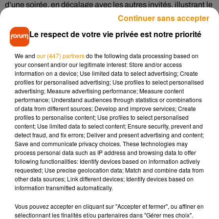
d’une soirée, en décalage avec les autres invités, illustrant le
Continuer sans accepter
sentiment d’inconfort et de solitude décrit dans les paroles.
Le respect de votre vie privée est notre priorité
« J'sais pas quoi faire de moi parfois / J'me sens mieux un
peu plus loin des gens » chante-t-elle dans le refrain.
We and
our (447) partners
do the following data processing based on
L’ancienne académicienne y raconte ses émotions avec
your consent and/or our legitimate interest: Store and/or access
information on a device; Use limited data to select advertising; Create
pudeur, entre anxiété sociale et questionnements
profiles for personalised advertising; Use profiles to select personalised
identitaires. Un parti pris qui tranche avec les productions
advertising; Measure advertising performance; Measure content
pop plus formatées souvent attendues après un télé-crochet.
performance; Understand audiences through statistics or combinations
of data from different sources; Develop and improve services; Create
Depuis la diffusion du teaser du morceau, plusieurs anciens
profiles to personalise content; Use profiles to select personalised
élèves de la
Star Academy
ont publiquement apporté leur
content; Use limited data to select content; Ensure security, prevent and
detect fraud, and fix errors; Deliver and present advertising and content;
soutien à Melissa, saluant un projet sincère et personnel.
Save and communicate privacy choices. These technologies may
process personal data such as IP address and browsing data to offer
Ce premier single pourrait également annoncer l’arrivée d’un
following functionalities: Identify devices based on information actively
futur EP ou d’un premier album. Pour l’instant, Melissa
requested; Use precise geolocation data; Match and combine data from
préfère avancer étape par étape mais semble bien décidée à
other data sources; Link different devices; Identify devices based on
information transmitted automatically.
installer son univers dans le paysage pop français.
Avec
Quoi faire de moi
, la jeune artiste réussit en tout cas un
Vous pouvez accepter en cliquant sur "Accepter et fermer", ou affiner en
sélectionnant les finalités et/ou partenaires dans "Gérer mes choix".
lancement remarqué, entre fragilité assumée et identité