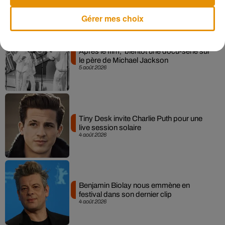
Musique
Gérer mes choix
Après le film, bientôt une docu-série sur
le père de Michael Jackson
5 août 2026
Tiny Desk invite Charlie Puth pour une
live session solaire
4 août 2026
Benjamin Biolay nous emmène en
festival dans son dernier clip
4 août 2026