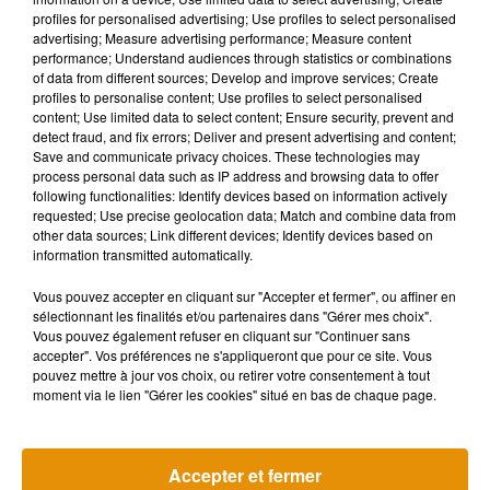
profiles for personalised advertising; Use profiles to select personalised
perturbations s’inscrit en réalité parfaitement dans le
advertising; Measure advertising performance; Measure content
phénomène. Selon Olivier Renard,
« avec le réchauffement
performance; Understand audiences through statistics or combinations
climatique, c’est la répartition des précipitations qui est
of data from different sources; Develop and improve services; Create
profiles to personalise content; Use profiles to select personalised
différente : on va avoir des périodes très humides avec des
content; Use limited data to select content; Ensure security, prevent and
crues, et des périodes beaucoup plus sèches sans aucune
detect fraud, and fix errors; Deliver and present advertising and content;
précipitations. »
De plus, si les températures ont pu sembler
Save and communicate privacy choices. These technologies may
process personal data such as IP address and browsing data to offer
plutôt fraîches, elles sont en réalité parfaitement dans les
following functionalities: Identify devices based on information actively
normes de saison, voire légèrement supérieures sur
requested; Use precise geolocation data; Match and combine data from
l’ensemble du printemps, de 0,3 à 0,4°C environ.
« Les mois
other data sources; Link different devices; Identify devices based on
information transmitted automatically.
de mai précédents étaient 1 à 1,5°C au-dessus des normales
de saison, voire plus, donc on perd nos repères. »
Un
Vous pouvez accepter en cliquant sur "Accepter et fermer", ou affiner en
printemps ne définit pas forcément un été, mais Météo-
sélectionnant les finalités et/ou partenaires dans "Gérer mes choix".
Vous pouvez également refuser en cliquant sur "Continuer sans
Centre a tout de même réalisé des prévisions saisonnières.
accepter". Vos préférences ne s'appliqueront que pour ce site. Vous
« Après quelques perturbations encore jusqu’à début juin, on
pouvez mettre à jour vos choix, ou retirer votre consentement à tout
devrait avoir un été plutôt chaud et assez sec »
, estime
moment via le lien "Gérer les cookies" situé en bas de chaque page.
Olivier Renard.
Accepter et fermer