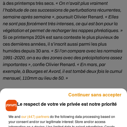
à des printemps très secs.
« On n’avait plus vraiment
l’habitude de ces successions de perturbations récurrentes,
semaine après semaine »
, poursuit Olivier Renard.
« Elles
ne sont pas forcément très intenses, ce qui est bon pour la
végétation et permet de recharger les nappes phréatiques. »
Si ce printemps 2024 est sans conteste le plus pluvieux de
ces dernières années, il s’inscrit aussi parmi les plus
humides depuis 30 ans.
« Si l’on compare avec les normales
1991-2020, on a eu des zones avec des précipitations assez
importantes »
, confie Olivier Renard.
« En mars, par
exemple, à Bourges et Avord, il est tombé deux fois le cumul
mensuel, 110mm au lieu de 50. »
Continuer sans accepter
Réchauffement climatique
Le respect de votre vie privée est notre priorité
We and
our (447) partners
do the following data processing based on
Si certains pourraient douter de la réalité du réchauffement
your consent and/or our legitimate interest: Store and/or access
climatique après ce printemps, cette succession de
information on a device; Use limited data to select advertising; Create