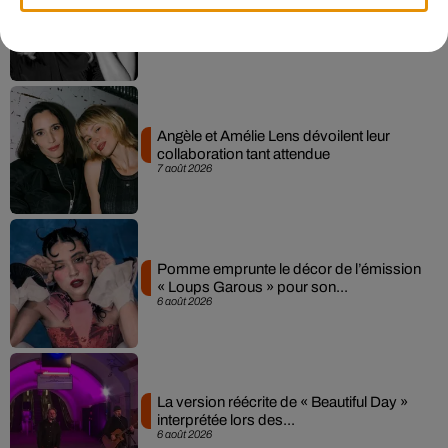
Madonna sort enfin le remix de « Love
Sensation » avec Kylie Minogue
7 août 2026
Angèle et Amélie Lens dévoilent leur
collaboration tant attendue
7 août 2026
Pomme emprunte le décor de l’émission
« Loups Garous » pour son...
6 août 2026
La version réécrite de « Beautiful Day »
interprétée lors des...
6 août 2026