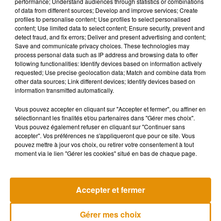
performance; Understand audiences through statistics or combinations
chroniques et de décès prématuré.
of data from different sources; Develop and improve services; Create
profiles to personalise content; Use profiles to select personalised
content; Use limited data to select content; Ensure security, prevent and
Ces résultats rappellent l’importance de la prévention dès le
detect fraud, and fix errors; Deliver and present advertising and content;
plus jeune âge. Alors que l’obésité progresse dans les
Save and communicate privacy choices. These technologies may
populations jeunes, cette étude souligne qu’intervenir tôt
process personal data such as IP address and browsing data to offer
following functionalities: Identify devices based on information actively
pourrait avoir un impact majeur sur la santé publique.
requested; Use precise geolocation data; Match and combine data from
other data sources; Link different devices; Identify devices based on
information transmitted automatically.
En somme, surveiller son poids ne concerne pas seulement
les personnes âgées. Les habitudes prises à 20 ans peuvent
Vous pouvez accepter en cliquant sur "Accepter et fermer", ou affiner en
avoir des répercussions bien plus durables qu’on ne le
sélectionnant les finalités et/ou partenaires dans "Gérer mes choix".
pensait, faisant de cette période un moment clé pour
Vous pouvez également refuser en cliquant sur "Continuer sans
accepter". Vos préférences ne s'appliqueront que pour ce site. Vous
préserver sa santé à long terme.
pouvez mettre à jour vos choix, ou retirer votre consentement à tout
moment via le lien "Gérer les cookies" situé en bas de chaque page.
Musique
Accepter et fermer
Gérer mes choix