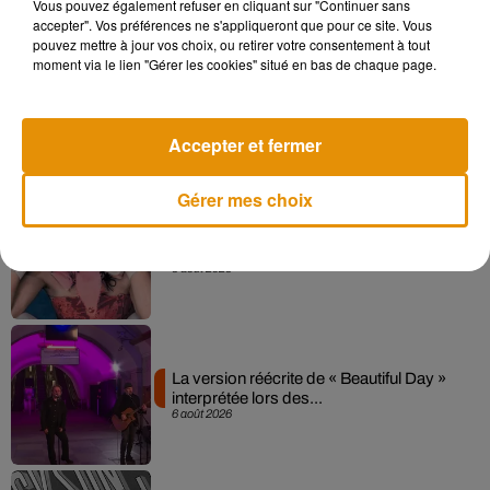
Vous pouvez également refuser en cliquant sur "Continuer sans
accepter". Vos préférences ne s'appliqueront que pour ce site. Vous
pouvez mettre à jour vos choix, ou retirer votre consentement à tout
moment via le lien "Gérer les cookies" situé en bas de chaque page.
Angèle et Amélie Lens dévoilent leur
collaboration tant attendue
7 août 2026
Accepter et fermer
Gérer mes choix
Pomme emprunte le décor de l’émission
« Loups Garous » pour son...
6 août 2026
La version réécrite de « Beautiful Day »
interprétée lors des...
6 août 2026