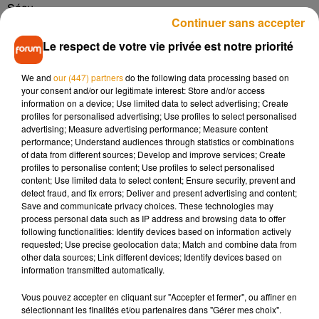
Sécu.
Continuer sans accepter
L'Assurance maladie rappelle que la télétransmission via
Le respect de votre vie privée est notre priorité
amelipro ou un logiciel agréé d'un avis d'
arrêt de travail
dématérialisé
reste le moyen le
plus sécurisé
pour éviter les
We and
our (447) partners
do the following data processing based on
usurpations et les fraudes.
your consent and/or our legitimate interest: Store and/or access
information on a device; Use limited data to select advertising; Create
D’autres moyens sont engagés par la Sécu pour tenter
profiles for personalised advertising; Use profiles to select personalised
d’enrayer la fraude : investigation numérique avec 1600
advertising; Measure advertising performance; Measure content
performance; Understand audiences through statistics or combinations
agents dédiés mais aussi développement de l’intelligence
of data from different sources; Develop and improve services; Create
artificielle et dématérialisation de la carte vitale.
profiles to personalise content; Use profiles to select personalised
content; Use limited data to select content; Ensure security, prevent and
detect fraud, and fix errors; Deliver and present advertising and content;
Save and communicate privacy choices. These technologies may
process personal data such as IP address and browsing data to offer
Musique
following functionalities: Identify devices based on information actively
requested; Use precise geolocation data; Match and combine data from
other data sources; Link different devices; Identify devices based on
information transmitted automatically.
Madonna sort enfin le remix de « Love
Sensation » avec Kylie Minogue
Vous pouvez accepter en cliquant sur "Accepter et fermer", ou affiner en
7 août 2026
sélectionnant les finalités et/ou partenaires dans "Gérer mes choix".