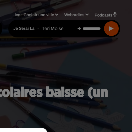
Live :
Choisir une ville
Webradios
Podcasts
Teri Moise
-
Je Serai Là
colaires baisse (un