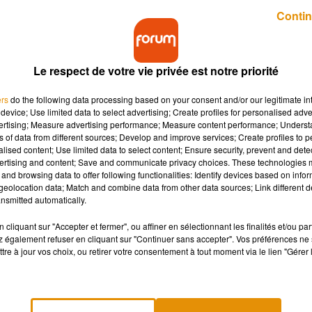
Publié : 24 juillet 2024 à 6h00 par Hugo Harnois
Contin
Le respect de votre vie privée est notre priorité
ers
do the following data processing based on your consent and/or our legitimate int
device; Use limited data to select advertising; Create profiles for personalised adver
vertising; Measure advertising performance; Measure content performance; Unders
ns of data from different sources; Develop and improve services; Create profiles to 
re.
alised content; Use limited data to select content; Ensure security, prevent and detect
ertising and content; Save and communicate privacy choices. These technologies
and browsing data to offer following functionalities: Identify devices based on infor
eolocation data; Match and combine data from other data sources; Link different de
 une centaine de produits, d’après l’UFC-Que choisir. Mais sur 
nsmitted automatically.
té
de près de 10% l’an dernier
. Alors comment cela s’explique ?
cliquant sur "Accepter et fermer", ou affiner en sélectionnant les finalités et/ou pa
e à papier
. Il avait augmenté de 14% l’an dernier, et vu que c’est
 également refuser en cliquant sur "Continuer sans accepter". Vos préférences ne 
tres classeurs, forcément, l’impact est important.
tre à jour vos choix, ou retirer votre consentement à tout moment via le lien "Gérer 
evrait être une bonne nouvelle, mais pourtant, ce recul s’est 
nt décidés un an à l’avance
entre fabricants et distributeurs. 