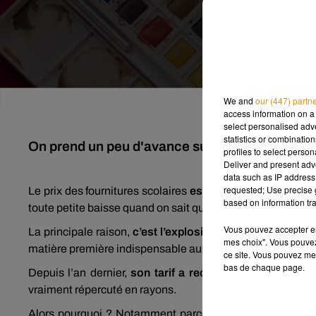
We and
our (447) partn
access information on a 
select personalised ad
statistics or combinatio
On prend un peu d'avance sur la rentrée scolai
profiles to select person
Deliver and present adv
data such as IP address 
requested; Use precise g
Le prix des fournitures scolaires
est en baisse de 1%
sur
based on information tra
toute petite baisse quand on sait que les prix ont augmen
Vous pouvez accepter en 
La principale raison,
c’est l’explosion du cours de la pât
mes choix". Vous pouvez
matière première indispensable aux cahiers, feuilles et au
ce site. Vous pouvez met
bas de chaque page.
Depuis l’an dernier,
son tarif a reculé de 30%
, ce qui d
vraiment répercuté en rayons.
Alors pourquoi ? Notamment parce que
les contrats so