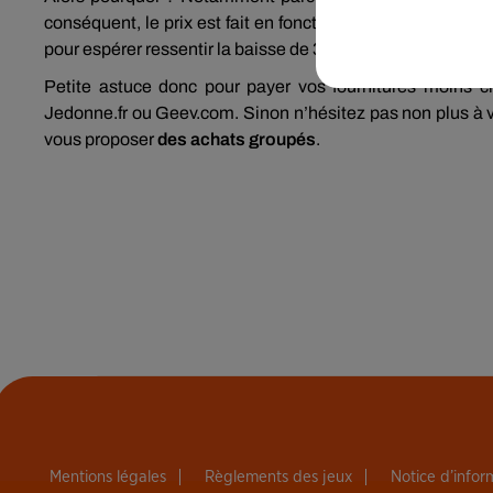
conséquent, le prix est fait en fonction du cours de la pâ
pour espérer ressentir la baisse de 30% évoquée un peu pl
Petite astuce donc pour payer vos fournitures moins c
Jedonne.fr ou Geev.com. Sinon n’hésitez pas non plus à v
vous proposer
des achats groupés
.
Mentions légales
Règlements des jeux
Notice d’info