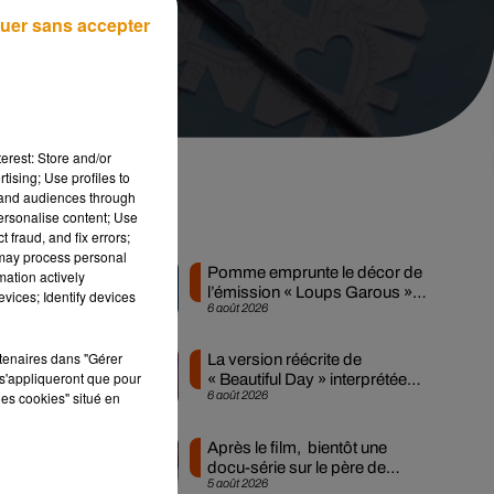
uer sans accepter
erest: Store and/or
tising; Use profiles to
tand audiences through
personalise content; Use
Musique
 fraud, and fix errors;
 may process personal
Pomme emprunte le décor de
mation actively
l’émission « Loups Garous »
vices; Identify devices
une
6 août 2026
pour son...
rtenaires dans "Gérer
La version réécrite de
 la
s'appliqueront que pour
« Beautiful Day » interprétée
les cookies" situé en
6 août 2026
lors des...
pas
Après le film, bientôt une
docu-série sur le père de
5 août 2026
Michael Jackson
Par