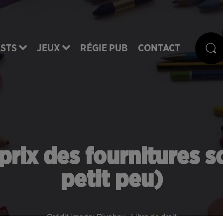
STS
JEUX
RÉGIE PUB
CONTACT
prix des fournitures s
petit peu)
Crédit image:
Pixabay - Libre de droit