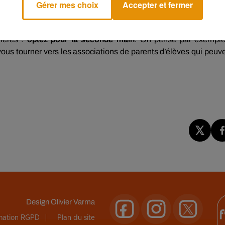
Gérer mes choix
Accepter et fermer
te à papier à ce moment-là. Il faudra donc
attendre la rentrée 2
us tôt.
hères :
optez pour la seconde main
. On pense par exempl
ous tourner vers les associations de parents d’élèves qui peuv
Design
Olivier Varma
rmation RGPD
Plan du site