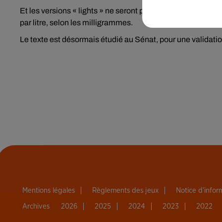
Et les versions « lights » ne seront pas épargnées, puisque
par litre, selon les milligrammes.
Le texte est désormais étudié au Sénat, pour une validat
Mentions légales
Règlements des jeux
Notice d’info
Archives
2026
2025
2024
2023
2022