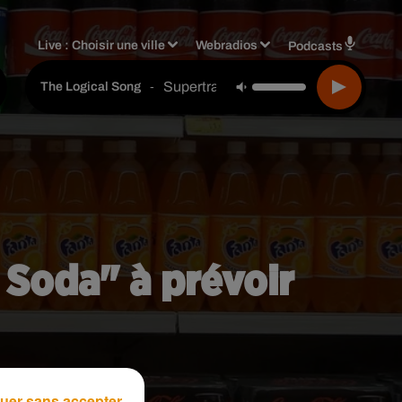
Live :
Choisir une ville
Webradios
Podcasts
Supertramp
-
The Logical Song
 Soda" à prévoir
uer sans accepter