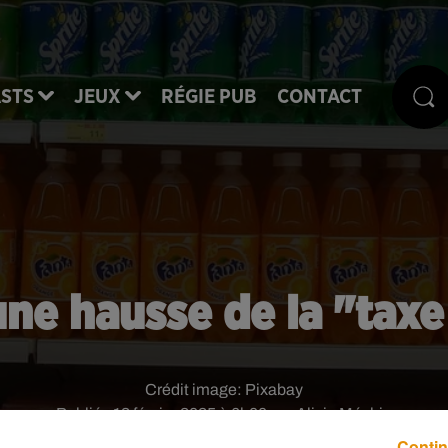
STS
JEUX
RÉGIE PUB
CONTACT
une hausse de la "taxe
Crédit image:
Pixabay
Publié : 13 février 2025 à 6h00 par Alicia Méchin
Contin