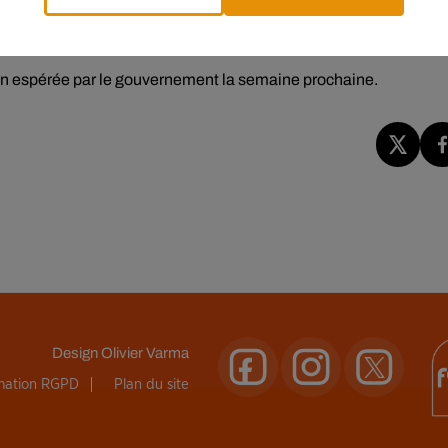
 la taxe sur les édulcorants passe elle de 3,34 à 4,5 ou 6 centim
ion espérée par le gouvernement la semaine prochaine.
Design
Olivier Varma
rmation RGPD
Plan du site