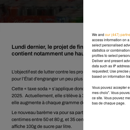
We and
our (447) partn
access information on a 
select personalised ad
Lundi dernier, le projet de financement de la sé
statistics or combinatio
contient notamment une hausse de la taxe Sod
profiles to select person
Deliver and present adv
data such as IP address 
requested; Use precise g
L’objectif est de lutter contre les problèmes de santé lié
based on information tra
pour l’État d’engranger un peu plus d’argent.
Vous pouvez accepter en 
Cette « taxe soda » s’applique donc sur toutes les boisso
mes choix". Vous pouvez
2025. Actuellement, elle s’élève à 3,5 centimes pour les 
ce site. Vous pouvez met
elle augmente à chaque gramme de sucre supplémentaire
bas de chaque page.
Le nouveau barème va pour sa part de 4 à 35 centimes par l
centimes entre 50 et 80 g, et 35 centimes pour plus de 80
affiche 100g de sucre par litre.