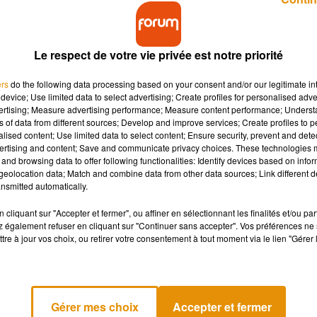
Le respect de votre vie privée est notre priorité
ers
do the following data processing based on your consent and/or our legitimate int
device; Use limited data to select advertising; Create profiles for personalised adver
vertising; Measure advertising performance; Measure content performance; Unders
curité sociale pour 2025 a été adopté par 49.3. Il
ns of data from different sources; Develop and improve services; Create profiles to 
a.
alised content; Use limited data to select content; Ensure security, prevent and detect
ertising and content; Save and communicate privacy choices. These technologies
and browsing data to offer following functionalities: Identify devices based on infor
eolocation data; Match and combine data from other data sources; Link different de
s à la consommation de sucre. C’est aussi, évidemment, un moyen
nsmitted automatically.
cliquant sur "Accepter et fermer", ou affiner en sélectionnant les finalités et/ou pa
ns sucrées, et va donc entraîner une augmentation des prix en
 également refuser en cliquant sur "Continuer sans accepter". Vos préférences ne 
boissons contenant moins de 10 grammes de sucre par litre. Puis,
tre à jour vos choix, ou retirer votre consentement à tout moment via le lien "Gérer 
.
itre… 4 centimes en dessous de 50g de sucre par litre, puis + 2
g de sucre. C’est le cas de Coca-Cola ou Orangina par exemple, q
Gérer mes choix
Accepter et fermer