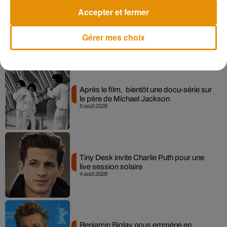
Accepter et fermer
Gérer mes choix
Musique
Après le film, bientôt une docu-série sur
le père de Michael Jackson
5 août 2026
Tiny Desk invite Charlie Puth pour une
live session solaire
4 août 2026
Benjamin Biolay nous emmène en