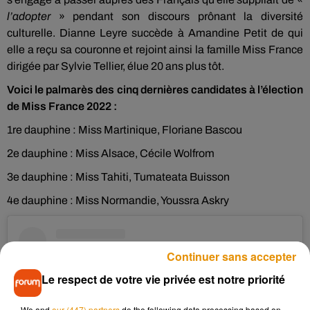
l’adopter
» pendant son discours prônant la diversité
culturelle. Dianne Leyre succède à Amandine Petit de qui
elle a reçu sa couronne et rejoint ainsi la famille Miss France
dirigée par Sylvie Tellier, élue 20 ans plus tôt.
Voici le palmarès des cinq dernières candidates à l’élection
de Miss France 2022 :
1re dauphine : Miss Martinique, Floriane Bascou
2e dauphine : Miss Alsace, Cécile Wolfrom
3e dauphine : Miss Tahiti, Tumateata Buisson
4e dauphine : Miss Normandie, Youssra Askry
Continuer sans accepter
Le respect de votre vie privée est notre priorité
We and
our (447) partners
do the following data processing based on