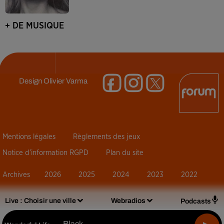
+ DE MUSIQUE
Design
Olivier Varma
Mentions légales
Règlements des jeux
Notice d’information RGPD
Plan du site
Archives
2026
2025
2024
2023
2022
Live :
Choisir une ville
Webradios
Podcasts
Black